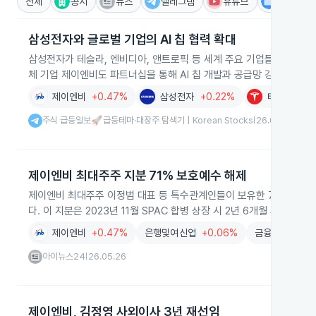
전체
공시
뉴스
텔레그램
유튜브
IR
삼성전자와 글로벌 기업의 AI 칩 협력 확대
삼성전자가 테슬라, 엔비디아, 앤트로픽 등 세계 주요 기업들과 협력해
체 기업 제이엔비도 파트너십을 통해 AI 칩 개발과 공급망 강화에 적극
제이엔비
+0.47%
삼성전자
+0.22%
테슬라
+2.
주식 급등일보🚀급등테마·대장주 탐색기 | Korean Stocks
26.06.04
|
제이엔비 최대주주 지분 71% 보호예수 해제
제이엔비 최대주주 이정범 대표 등 특수관계인들이 보유한 71.12% 지
다. 이 지분은 2023년 11월 SPAC 합병 상장 시 2년 6개월 의무보
제이엔비
+0.47%
은행및여신업
+0.06%
금융
-0.38%
아이뉴스24
26.05.26
|
제이엔비, 김정영 사외이사 3년 재선임