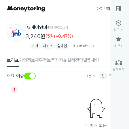
right_panel_open
마켓보이스
종목
history
star
search
제이엔비
452160
코스닥
최근 본
3,240원
15원(+0.47%)
star
기계
서비스
임대업
4개 테마 더보기
add
내 관심
브리프
기업정보
재무정보
투자지표
실적전망
밸류체인
partner_exchange
함께투자
keyboard_arrow_down
주요 이슈
1분
일
주
월
분