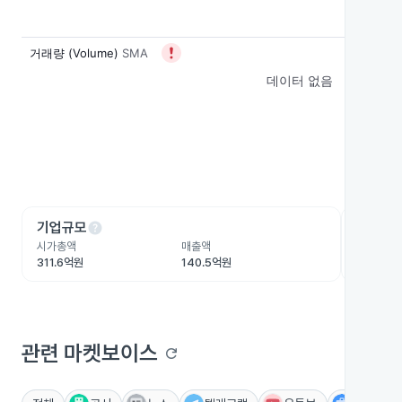
help
he
기업규모
수익성
시가총액
매출액
영업이익
311.6억원
140.5억원
-13.3억
관련 마켓보이스
refresh