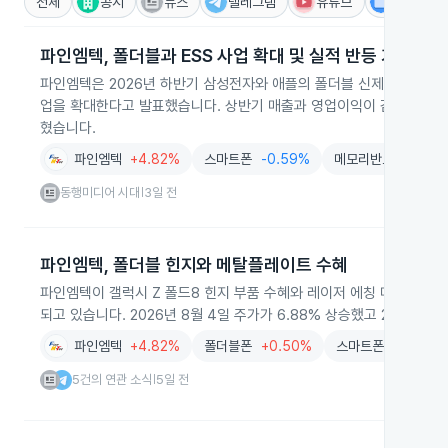
전체
공시
뉴스
텔레그램
유튜브
IR
파인엠텍, 폴더블과 ESS 사업 확대 및 실적 반등 기대
파인엠텍은 2026년 하반기 삼성전자와 애플의 폴더블 신제품 출시를 
업을 확대한다고 발표했습니다. 상반기 매출과 영업이익이 감소해 생산
혔습니다.
파인엠텍
+4.82%
스마트폰
-0.59%
메모리반도체
-1.0
동행미디어 시대
3일 전
|
파인엠텍, 폴더블 힌지와 메탈플레이트 수혜
파인엠텍이 갤럭시 Z 폴드8 힌지 부품 수혜와 레이저 에칭 메탈플레이
되고 있습니다. 2026년 8월 4일 주가가 6.88% 상승했고 2분기부
파인엠텍
+4.82%
폴더블폰
+0.50%
스마트폰
-0.59%
5건의 연관 소식
5일 전
|