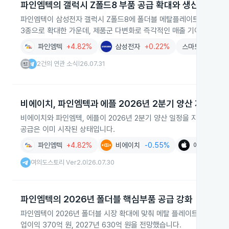
파인엠텍의 갤럭시 Z폴드8 부품 공급 확대와 생산 고도화
파인엠텍이 삼성전자 갤럭시 Z폴드8에 폴더블 메탈플레이트를 공급하며
3종으로 확대한 가운데, 제품군 다변화로 즉각적인 매출 기여와 실적 
파인엠텍
+4.82%
삼성전자
+0.22%
스마트폰
-0.5
2건의 연관 소식
26.07.31
|
비에이치, 파인엠텍과 에플 2026년 2분기 양산 지연
비에이치와 파인엠텍, 에플이 2026년 2분기 양산 일정을 지연해 세 
공급은 이미 시작된 상태입니다.
파인엠텍
+4.82%
비에이치
-0.55%
애플
+0.2
여의도스토리 Ver2.0
26.07.30
|
파인엠텍의 2026년 폴더블 핵심부품 공급 강화
파인엠텍이 2026년 폴더블 시장 확대에 맞춰 메탈 플레이트 공급과 레이
업이익 370억 원, 2027년 630억 원을 전망했습니다.