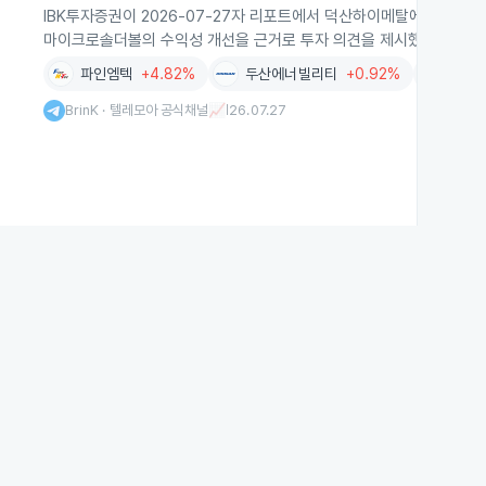
IBK투자증권이 2026-07-27자 리포트에서 덕산하이메탈에 대해 신규
마이크로솔더볼의 수익성 개선을 근거로 투자 의견을 제시했습니다.
파인엠텍
+4.82%
두산에너빌리티
+0.92%
RFHI
BrinK · 텔레모아 공식채널📈
26.07.27
|