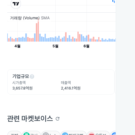
help
he
기업규모
수익성
시가총액
매출액
영업이익
3,657.8억원
2,416.1억원
26.8억원
관련 마켓보이스
refresh