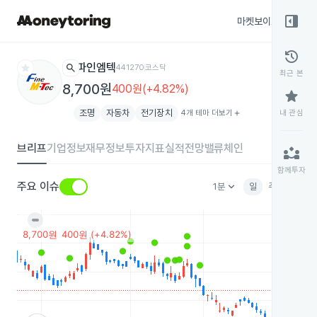
right_panel_open
마켓보이스
종목
history
star
search
파인엠텍
441270
코스닥
최근 본
8,700원
400원(+4.82%)
star
조명
자동차
전기장치
4개 테마 더보기
add
내 관심
브리프
기업정보
재무정보
투자지표
실적전망
밸류체인
partner_exchange
함께투자
keyboard_arrow_down
주요 이슈
1분
일
주
월
분