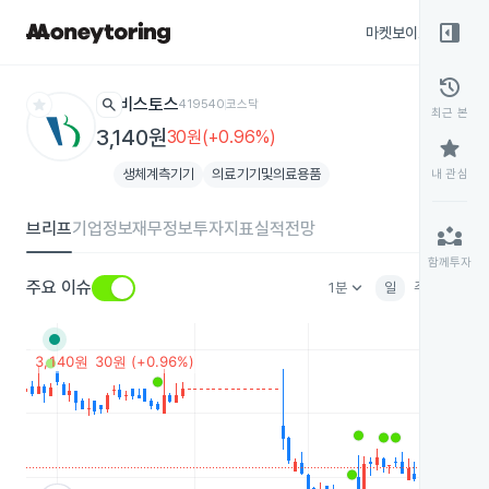
right_panel_open
마켓보이스
종목
history
star
search
비스토스
419540
코스닥
최근 본
3,140원
30원(+0.96%)
star
생체계측기기
의료기기및의료용품
내 관심
브리프
기업정보
재무정보
투자지표
실적전망
partner_exchange
함께투자
keyboard_arrow_down
주요 이슈
1분
일
주
월
분