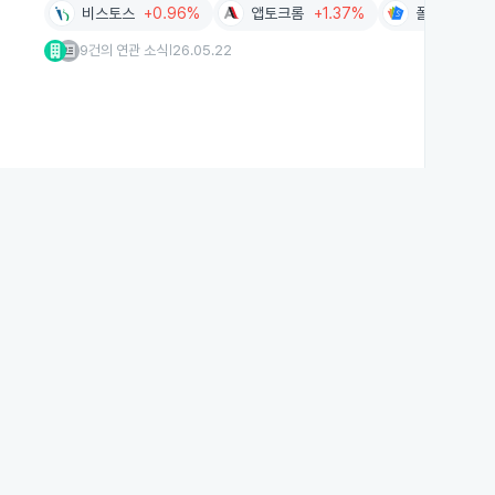
비스토스
+0.96%
앱토크롬
+1.37%
폴라리스세원
9건의 연관 소식
26.05.22
|