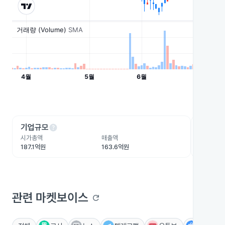
help
he
기업규모
수익성
시가총액
매출액
영업이익
187.1억원
163.6억원
-9.1억원
관련 마켓보이스
refresh