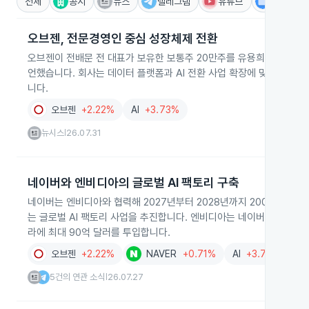
전체
공시
뉴스
텔레그램
유튜브
IR
오브젠, 전문경영인 중심 성장체제 전환
오브젠이 전배문 전 대표가 보유한 보통주 20만주를 유용희 대표에게
언했습니다. 회사는 데이터 플랫폼과 AI 전환 사업 확장에 맞춰 내부
니다.
오브젠
+2.22%
AI
+3.73%
뉴시스
26.07.31
|
네이버와 엔비디아의 글로벌 AI 팩토리 구축
네이버는 엔비디아와 협력해 2027년부터 2028년까지 200MW 규모
는 글로벌 AI 팩토리 사업을 추진합니다. 엔비디아는 네이버 지분 4.5
라에 최대 90억 달러를 투입합니다.
오브젠
+2.22%
NAVER
+0.71%
AI
+3.73%
5건의 연관 소식
26.07.27
|