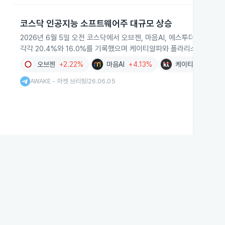
코스닥 인공지능 소프트웨어주 대규모 상승
2026년 6월 5일 오전 코스닥에서 오브젠, 마음AI, 에스투더블유 등
각각 20.4%와 16.0%를 기록했으며 케이티알파와 폴라리스AI도 동
오브젠
+2.22%
마음AI
+4.13%
케이티알파
+0.
AWAKE - 마켓 브리핑
26.06.05
|