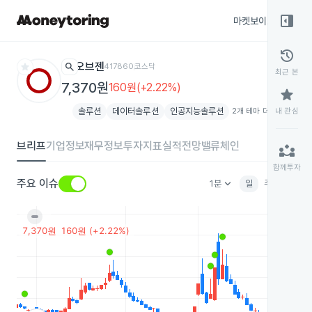
right_panel_open
마켓보이스
종목
history
star
search
오브젠
417860
코스닥
최근 본
7,370원
160원(+2.22%)
star
솔루션
데이터솔루션
인공지능솔루션
2개 테마 더보기
내 관심
add
브리프
기업정보
재무정보
투자지표
실적전망
밸류체인
partner_exchange
함께투자
keyboard_arrow_down
주요 이슈
1분
일
주
월
분