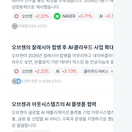
레시아 인수를 통한 확장을 주목했습니다. 2026년 1분기 매출은 131
성장동력으로 제시했습니다.
오브젠
+2.22%
NAVER
+0.71%
AI
+3.73%
I
이데일리
26.07.02
|
오브젠의 잘레시아 합병 후 AI·클라우드 사업 확대
오브젠이 2026년 잘레시아 합병을 마무리하고 네이버클라우드와 Stra
라우드 보안, 온톨로지 기반 데이터 마스킹 등 인공지능과 클라우드 
오브젠
+2.22%
AI
+3.73%
클라우드서비스
+0.22%
5건의 연관 소식
26.07.02
|
오브젠과 아웃시스템즈의 AI 플랫폼 협력
오브젠이 글로벌 AI 애플리케이션 플랫폼 기업 아웃시스템즈와 파트너
통, 금융 등 산업별 AI 서비스 구축과 운영을 지원하기로 했습니다. 양
로 발굴합니다.