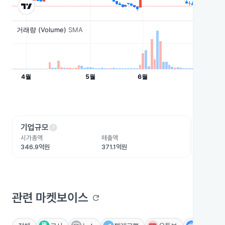
help
he
기업규모
수익성
시가총액
매출액
영업이익
346.9억원
371.1억원
-2억원
관련 마켓보이스
refresh