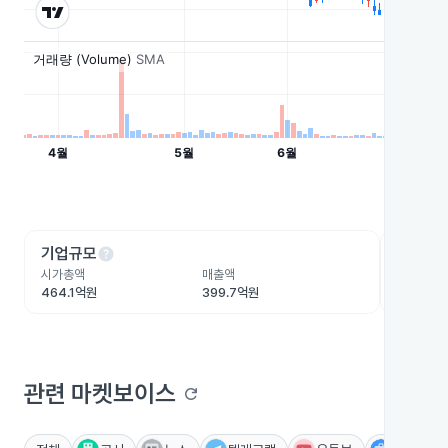
help
he
기업규모
수익성
시가총액
매출액
영업이익
464.1억원
399.7억원
6.3억원
관련 마켓보이스
refresh