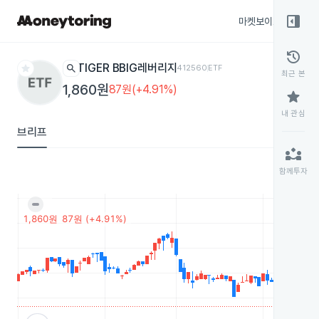
right_panel_open
마켓보이스
종목
history
star
search
TIGER BBIG레버리지
412560
ETF
최근 본
1,860원
87원(+4.91%)
star
내 관심
브리프
partner_exchange
함께투자