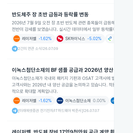
반도체주 장 초반 급등과 등락률 변동
2026년 7월 9일 오전 장 초반 반도체 관련 종목들이 급등해 레이저
전반이 강세를 보였습니다. 실시간 데이터에서 일부 등락률이 구체화됐
레이저쎌
-1.62%
SK하이닉스
-5.02%
피델릭스
2건의 연관 소식
26.07.09
|
이녹스첨단소재의 BF 샘플 공급과 2026년 양산 논의
이녹스첨단소재가 국내외 패키지 기판과 OSAT 고객사에 빌드업필름(B
고객사와는 2026년 내 양산 공급을 논의하고 있습니다. 적용 범위는 범
적으로 확대할 계획입니다.
레이저쎌
-1.62%
이녹스첨단소재
0.00%
인텔
-
[미래에셋증권 전기전자/IT하드웨어 박준서]
26.07.07
|
레이저쎌, 반도체 장비 17억9천만원 공급 계약 확정