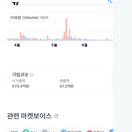
help
he
기업규모
수익성
시가총액
매출액
영업이익
575.4억원
47.2억원
-128.2
관련 마켓보이스
refresh