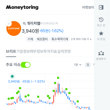
right_panel_open
마켓보이스
종목
history
star
search
레이저쎌
412350
코스닥
최근 본
3,940원
-65원(-1.62%)
star
기계
제조장비
특수목적기계
2개 테마 더보기
add
내 관심
브리프
기업정보
재무정보
투자지표
실적전망
partner_exchange
함께투자
keyboard_arrow_down
주요 이슈
1분
일
주
월
분