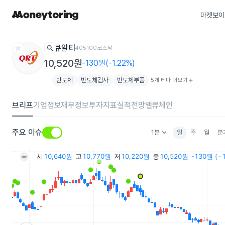
마켓보이
star
search
큐알티
405100
코스닥
10,520원
-130원(-1.22%)
반도체
반도체검사
반도체부품
5개 테마 더보기
add
브리프
기업정보
재무정보
투자지표
실적전망
밸류체인
keyboard_arrow_down
주요 이슈
1분
일
주
월
분