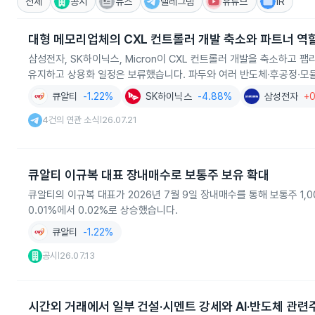
전체
공시
뉴스
텔레그램
유튜브
IR
대형 메모리업체의 CXL 컨트롤러 개발 축소와 파트너 역
삼성전자, SK하이닉스, Micron이 CXL 컨트롤러 개발을 축소하고 
유지하고 상용화 일정은 보류했습니다. 파두와 여러 반도체·후공정·모
큐알티
-1.22%
SK하이닉스
-4.88%
삼성전자
+
4건의 연관 소식
26.07.21
|
큐알티 이규복 대표 장내매수로 보통주 보유 확대
큐알티의 이규복 대표가 2026년 7월 9일 장내매수를 통해 보통주 1,
0.01%에서 0.02%로 상승했습니다.
큐알티
-1.22%
공시
26.07.13
|
시간외 거래에서 일부 건설·시멘트 강세와 AI·반도체 관련