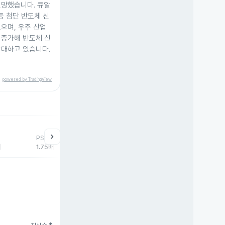
전망했습니다. 큐알
 등 첨단 반도체 신
으며, 우주 산업
 증가해 반도체 신
확대하고 있습니다.
powered by TradingView
help
매매동향
chevron_right
PSR
외국인
기관
개
배
1.75배
-10,395주
1주
10