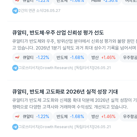
큐알티
-1.22%
반도체
-1.68%
HBM
-2.36%
여의도스
2건의 연관 소식
26.05.27
|
큐알티, 반도체·우주 산업 신뢰성 평가 선도
큐알티가 반도체와 우주, 방위산업 분야에서 신뢰성 평가와 불량 원인
고 있습니다. 2026년 1분기 실적도 과거 최대 성수기 기록을 넘어서
큐알티
-1.22%
반도체
-1.68%
방산
+1.46%
우주항
그로쓰리서치(Growth Research) [독립리서치]
26.05.21
|
큐알티, 반도체 고도화로 2026년 실적 성장 기대
큐알티가 반도체 고도화와 신제품 확대 덕분에 2026년 실적 성장이 기
쟁력으로 다양한 고객사와 거래하며 수익성도 개선되고 있습니다.
큐알티
-1.22%
반도체
-1.68%
방산
+1.46%
우주항
그로쓰리서치(Growth Research) [독립리서치]
26.05.21
|