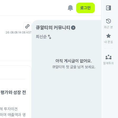
right_panel_open
로그인
history
expand_circle_right
큐알티
의 커뮤니티
최근 본
26.08.08 14:08 KST
star
swap_vert
최신순
내 관심
partner_exchange
아직 게시글이 없어요.
함께투자
큐알티의 첫 글을 남겨 보세요.
 평가와 성장 전
대해 투자의견
시하며 매출액과 영