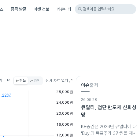
search
스
종목 발굴
마켓 정보
커뮤니티
검색어를 입력하세요
기
년
캔들
라인
상세 차트 열기
이슈
출처
26.05.28
큐알티, 첨단 반도체 신뢰성
망
KB증권은 2026년 큐알티에 
'Buy'와 목표주가 3만원을 제