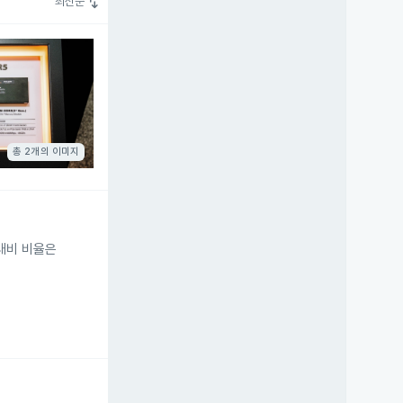
swap_vert
최신순
총 2개의 이미지
 대비 비율은