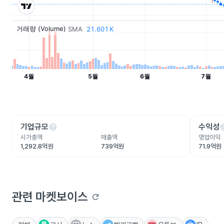
help
he
기업규모
수익성
시가총액
매출액
영업이익
1,292.8억원
739억원
71.9억원
관련 마켓보이스
refresh