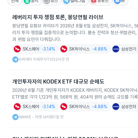
전체
공시
뉴스
텔레그램
유튜브
IR
레버리지 투자 쟁점 토론, 몽당연필 라이브
몽당연필 유튜브 라이브가 2026년 8월 6일 삼성전자, SK하이닉스,
리지 투자 쟁점을 집중적으로 논의합니다. 롱숏 전략과 청산·위험관리, 
과 위험 요인이 다뤄집니다.
SK스퀘어
-3.14%
SK하이닉스
-4.88%
삼성전기
슈퍼개미 이세무사TV
22시간 전
|
개인투자자의 KODEX ETF 대규모 순매도
2026년 8월 기준 개인투자자가 KODEX 레버리지, KODEX SK하
ETF별로 각각 1,123억 원, 568억 원, 404억 원의 순매도 규모를 
SK스퀘어
-3.14%
SK하이닉스
-4.88%
삼성전자
AWAKE - 마켓 브리핑
1일 전
|