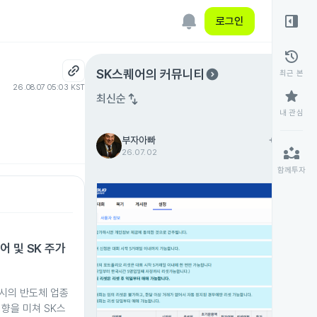
right_panel_open
로그인
history
expand_circle_right
SK스퀘어
의 커뮤니티
최근 본
26.08.07 05:03 KST
star
swap_vert
최신순
내 관심
부자아빠
add
팔로우
partner_exchange
26.07.02
함께투자
어 및 SK 주가
 증시의 반도체 업종
향을 미쳐 SK스