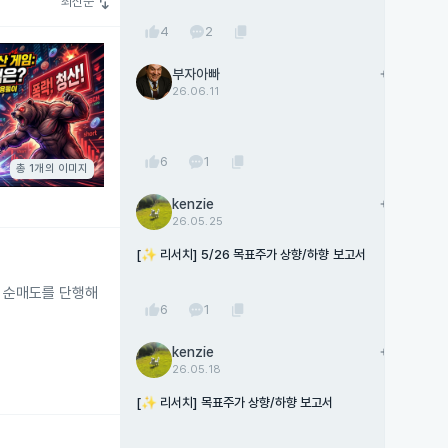
swap_vert
최신순
thumb_up
content_copy
4
2
부자아빠
add
팔로우
26.06.11
thumb_up
content_copy
6
1
총 1개의 이미지
kenzie
add
팔로우
26.05.25
[✨ 리서치] 5/26 목표주가 상향/하향 보고서
모 순매도를 단행해
thumb_up
content_copy
6
1
kenzie
add
팔로우
26.05.18
[✨ 리서치] 목표주가 상향/하향 보고서