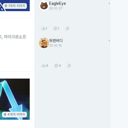
EagleEye
add
팔로우
총 1개의 이미지
25.10.27
thumb_up
content_copy
1
1
고, 마이크로소프
워렌버디
add
팔로우
25.10.15
thumb_up
content_copy
4
4
총 4개의 이미지