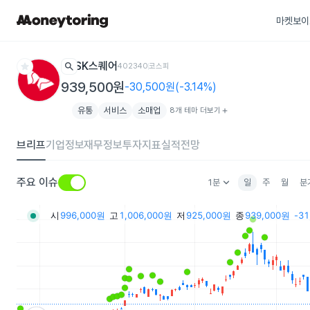
마켓보이
star
search
SK스퀘어
402340
코스피
939,500원
-30,500원(-3.14%)
유통
서비스
소매업
8개 테마 더보기
add
브리프
기업정보
재무정보
투자지표
실적전망
keyboard_arrow_down
주요 이슈
1분
일
주
월
분