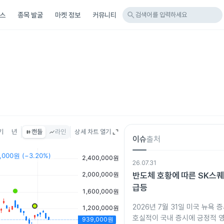
search
스
종목 발굴
마켓 정보
커뮤니티
검색어를 입력하세요
기
년
캔들
라인
상세 차트 열기
이슈
출처
26.07.31
반도체 호황에 따른 SK스퀘
급등
2026년 7월 31일 미국 뉴욕
호실적이 국내 증시에 긍정적 영