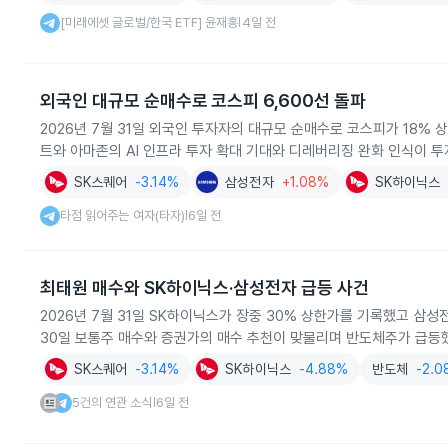
[미래에셋 글로벌/한국 ETF] 윤재홍
4일 전
|
외국인 대규모 순매수로 코스피 6,600선 돌파
2026년 7월 31일 외국인 투자자의 대규모 순매수로 코스피가 18%
트와 아마존의 AI 인프라 투자 확대 기대와 디레버리징 완화 인식이 
SK스퀘어
-3.14%
삼성전자
+1.08%
SK하이닉스
타점 읽어주는 여자(타자)
6일 전
|
최태원 매수와 SK하이닉스·삼성전자 급등 사건
2026년 7월 31일 SK하이닉스가 장중 30% 상한가를 기록했고 삼성
30일 보통주 매수와 증권가의 매수 추천이 맞물리며 반도체주가 급등
SK스퀘어
-3.14%
SK하이닉스
-4.88%
반도체
-2.
5건의 연관 소식
6일 전
|