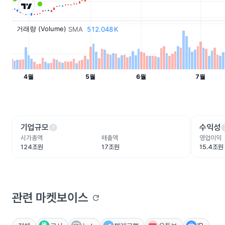
help
he
기업규모
수익성
시가총액
매출액
영업이익
124조원
17조원
15.4조원
관련 마켓보이스
refresh