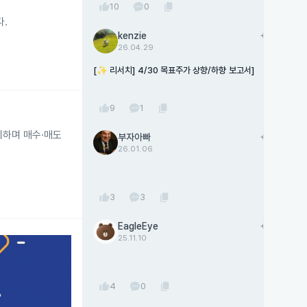
thumb_up
content_copy
10
0
다.
kenzie
add
팔로우
26.04.29
[✨ 리서치] 4/30 목표주가 상향/하향 보고서]
thumb_up
content_copy
9
1
지하며 매수·매도
부자아빠
add
팔로우
26.01.06
thumb_up
content_copy
3
3
EagleEye
add
팔로우
25.11.10
thumb_up
content_copy
4
0