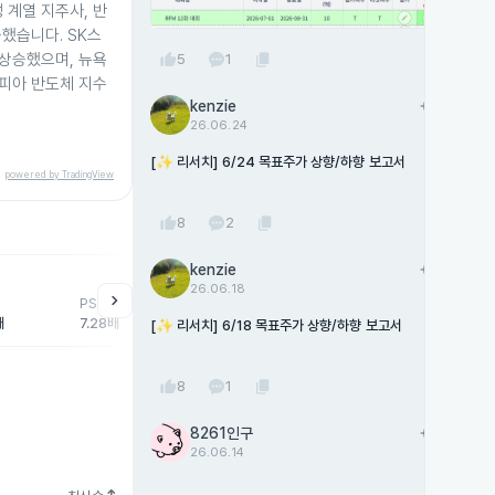
성 계열 지주사, 반
했습니다. SK스
thumb_up
content_copy
8% 상승했으며, 뉴욕
5
1
피아 반도체 지수
kenzie
add
팔로우
26.06.24
[✨ 리서치] 6/24 목표주가 상향/하향 보고서
powered by TradingView
thumb_up
content_copy
8
2
kenzie
add
팔로우
help
매매동향
26.06.18
chevron_right
PSR
외국인
기관
개
배
7.28배
-151,106주
-83,012주
23
[✨ 리서치] 6/18 목표주가 상향/하향 보고서
thumb_up
content_copy
8
1
8261인구
add
팔로우
26.06.14