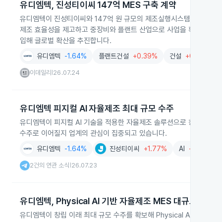
유디엠텍, 진성티이씨 147억 MES 구축 계약
유디엠텍이 진성티이씨와 147억 원 규모의 제조실행시스템(MES) 구
제조 효율성을 제고하고 중장비와 플랜트 산업으로 사업을 확장합니다. 
입해 글로벌 확산을 추진합니다.
유디엠텍
-1.64%
플랜트건설
+0.39%
건설
+0.80%
이데일리
26.07.24
|
유디엠텍 피지컬 AI 자율제조 최대 규모 수주
유디엠텍이 피지컬 AI 기술을 적용한 자율제조 솔루션으로 창립 이래 
수주로 이어질지 업계의 관심이 집중되고 있습니다.
유디엠텍
-1.64%
진성티이씨
+1.77%
AI
+0.01%
2건의 연관 소식
26.07.23
|
유디엠텍, Physical AI 기반 자율제조 MES 대규모 수주
유디엠텍이 창립 이래 최대 규모 수주를 확보해 Physical AI 기반