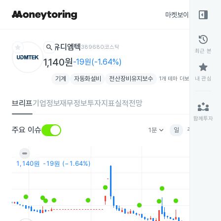
right_panel_open
마켓보이스
종목
history
star
search
유디엠텍
389680
코스닥
최근 본
1,140원
-19원(-1.64%)
star
기계
자동화설비
전산장비유지보수
1개 테마 더보기
add
내 관심
브리프
기업정보
재무정보
투자지표
실적전망
partner_exchange
함께투자
keyboard_arrow_down
주요 이슈
1분
일
주
월
분