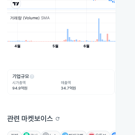
help
he
기업규모
수익성
시가총액
매출액
영업이익
94.9억원
34.7억원
-31억원
관련 마켓보이스
refresh