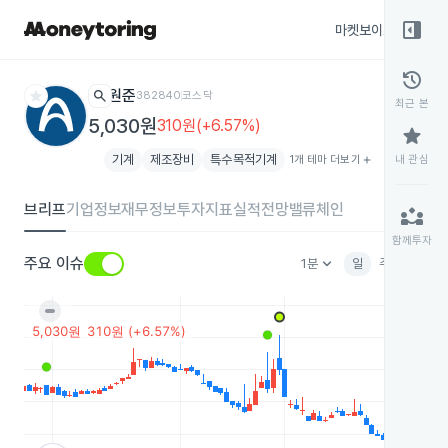
right_panel_open
마켓보이스
종목
history
star
search
원준
382840
코스닥
최근 본
5,030원
310원(+6.57%)
star
기계
제조장비
특수목적기계
1개 테마 더보기
add
내 관심
브리프
기업정보
재무정보
투자지표
실적전망
밸류체인
partner_exchange
함께투자
keyboard_arrow_down
주요 이슈
1분
일
주
월
분