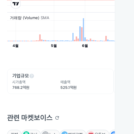
help
he
기업규모
수익성
시가총액
매출액
영업이익
768.2억원
525.1억원
-1억원
관련 마켓보이스
refresh