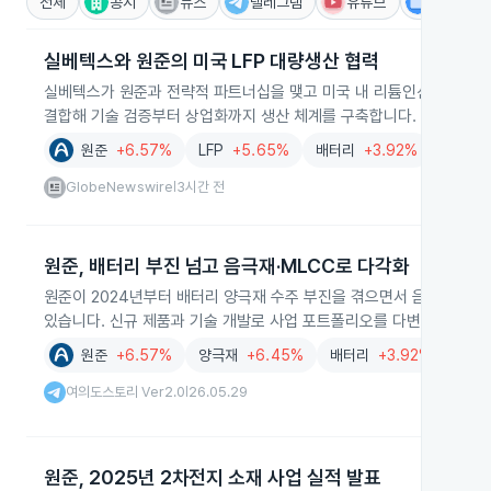
전체
공시
뉴스
텔레그램
유튜브
IR
실베텍스와 원준의 미국 LFP 대량생산 협력
실베텍스가 원준과 전략적 파트너십을 맺고 미국 내 리튬인산철(LFP)
결합해 기술 검증부터 상업화까지 생산 체계를 구축합니다.
원준
+6.57%
LFP
+5.65%
배터리
+3.92%
GlobeNewswire
3시간 전
|
원준, 배터리 부진 넘고 음극재·MLCC로 다각화
원준이 2024년부터 배터리 양극재 수주 부진을 겪으면서 음극재와 
있습니다. 신규 제품과 기술 개발로 사업 포트폴리오를 다변화하고 있
원준
+6.57%
양극재
+6.45%
배터리
+3.92%
여의도
여의도스토리 Ver2.0
26.05.29
|
원준, 2025년 2차전지 소재 사업 실적 발표