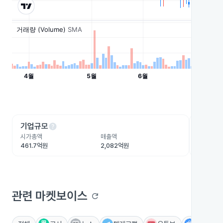
help
he
기업규모
수익성
시가총액
매출액
영업이익
461.7억원
2,082억원
67.9억원
관련 마켓보이스
refresh