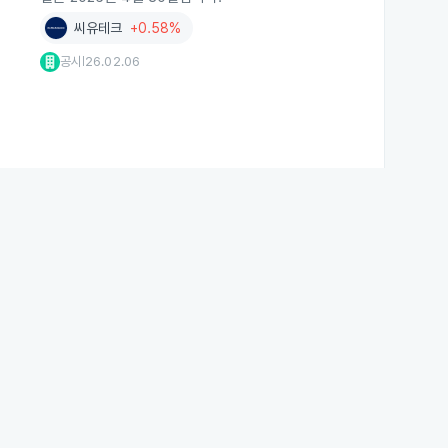
씨유테크
+0.58%
공시
26.02.06
|