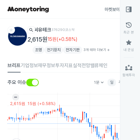
right_panel_open
마켓보이스
종목
history
star
search
씨유테크
376290
코스닥
최근 본
2,615원
15원(+0.58%)
star
조명
전기장치
전자기판
3개 테마 더보기
add
내 관심
브리프
기업정보
재무정보
투자지표
실적전망
밸류체인
partner_exchange
함께투자
keyboard_arrow_down
주요 이슈
1분
일
주
월
분