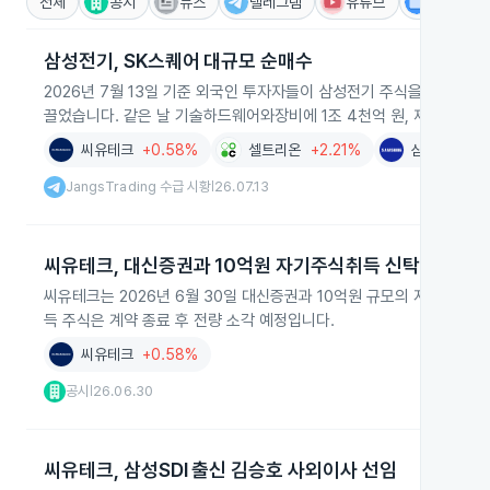
전체
공시
뉴스
텔레그램
유튜브
IR
삼성전기, SK스퀘어 대규모 순매수
2026년 7월 13일 기준 외국인 투자자들이 삼성전기 주식을 1조 9
끌었습니다. 같은 날 기술하드웨어와장비에 1조 4천억 원, 제약·생물공학
씨유테크
+0.58%
셀트리온
+2.21%
삼성전기
+
JangsTrading 수급 시황
26.07.13
|
씨유테크, 대신증권과 10억원 자기주식취득 신탁
씨유테크는 2026년 6월 30일 대신증권과 10억원 규모의 자기주식취득
득 주식은 계약 종료 후 전량 소각 예정입니다.
씨유테크
+0.58%
공시
26.06.30
|
씨유테크, 삼성SDI 출신 김승호 사외이사 선임