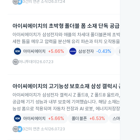
3건의 연관 소식
26.07.24
|
아이씨에이치의 초박형 폴더블 폼 소재 단독 공급
아이씨에이치가 삼성전자와 애플의 차세대 폴더블폰에 초박형 강화유리 
세한 틈을 메우고 압력을 분산해 유리 파손과 터치 오작동을 막고, 전자
아이씨에이치
+5.66%
삼성전자
-0.43%
폴더블폰
+
머니투데이
26.07.23
|
아이씨에이치의 고기능성 보호소재 삼성 갤럭시 공급
아이씨에이치가 삼성전자 갤럭시 Z 폴드8, Z 폴드8 울트라, Z 플립
공급해 기기 성능과 내부 보호에 기여했습니다. 해당 소재는 최대 4
능성 폼으로 적용되며 자동차 전장과 AI 로봇, 에너지저장장치로 확대
아이씨에이치
+5.66%
폴더블폰
+6.53%
스마트폰
+3.
3건의 연관 소식
26.07.23
|