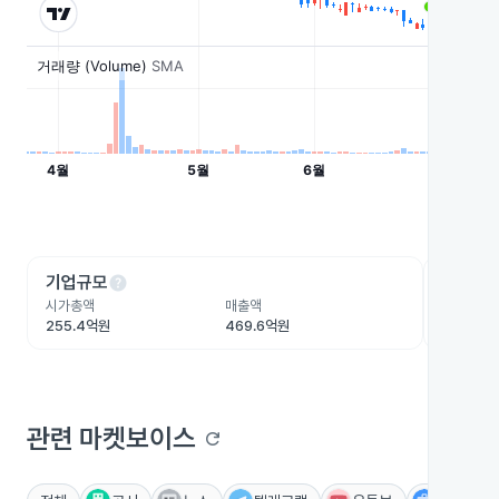
help
he
기업규모
수익성
시가총액
매출액
영업이익
255.4억원
469.6억원
-93.4억
관련 마켓보이스
refresh