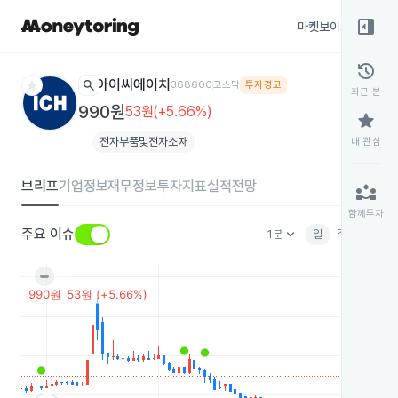
right_panel_open
마켓보이스
종목
history
star
search
아이씨에이치
368600
코스닥
투자경고
최근 본
990원
53원(+5.66%)
star
전자부품및전자소재
내 관심
브리프
기업정보
재무정보
투자지표
실적전망
partner_exchange
함께투자
keyboard_arrow_down
주요 이슈
1분
일
주
월
분