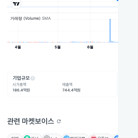
help
he
기업규모
수익성
시가총액
매출액
영업이익
186.4억원
744.4억원
30.7억원
관련 마켓보이스
refresh