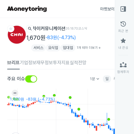
right_panel_open
마켓보이스
종목
history
star
search
차이커뮤니케이션
351870
코스닥
최근 본
1,670원
-83원(-4.73%)
star
서비스
요식업
임대업
1개 테마 더보기
add
내 관심
브리프
기업정보
재무정보
투자지표
실적전망
partner_exchange
함께투자
keyboard_arrow_down
주요 이슈
1분
일
주
월
분