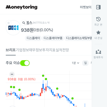
right_panel_open
마켓보이스
종목
history
star
search
핌스
347770
코스닥
최근 본
938원
0원(0.00%)
star
디스플레이
디스플레이부품
디스플레이소재및부품
내 관심
1개 테마 
브리프
기업정보
재무정보
투자지표
실적전망
partner_exchange
함께투자
keyboard_arrow_down
주요 이슈
1분
일
주
월
분