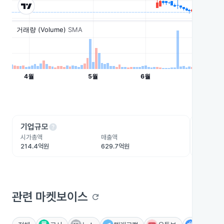
help
he
기업규모
수익성
시가총액
매출액
영업이익
214.4억원
629.7억원
-49.8억
관련 마켓보이스
refresh