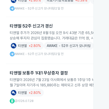
티앤엘
+2.80%
의료기기및의료용품
+0.39%
화장품
+1
AWAKE - 52주 신고가 모니터링
2일 전
|
티앤엘 52주 신고가 경신
티앤엘 주가가 2026년 8월 5일 오전 9시 43분 기준 65,500원을 
상승해 투자자 관심이 집중됐습니다. 거래대금은 11억 원, 시가총액은 5
티앤엘
+2.80%
AWAKE - 52주 신고가 모니터링
AWAKE - 52주 신고가 모니터링
2일 전
|
티앤엘 보통주 1대1 무상증자 결정
티앤엘이 2026년 7월 23일 이사회에서 보통주 1주당 1주 비율로 무상
월 7일이며 자기주식 185,880주는 제외되고 신주 상장 예정일은 20
티앤엘
+2.80%
공시
26.07.28
|