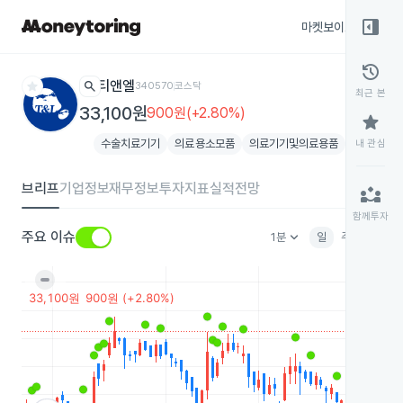
right_panel_open
마켓보이스
종목
history
star
search
티앤엘
340570
코스닥
최근 본
33,100원
900원(+2.80%)
star
수술치료기기
의료용소모품
의료기기및의료용품
내 관심
브리프
기업정보
재무정보
투자지표
실적전망
partner_exchange
함께투자
keyboard_arrow_down
주요 이슈
1분
일
주
월
분