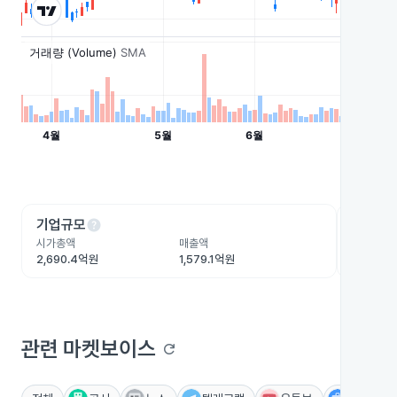
help
he
기업규모
수익성
시가총액
매출액
영업이익
2,690.4억원
1,579.1억원
443.9억
관련 마켓보이스
refresh