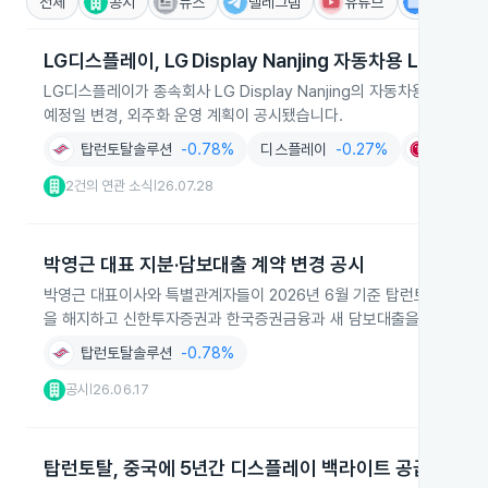
전체
공시
뉴스
텔레그램
유튜브
IR
LG디스플레이, LG Display Nanjing 자동차용 LCD 모
LG디스플레이가 종속회사 LG Display Nanjing의 자동차용 LCD 모듈
예정일 변경, 외주화 운영 계획이 공시됐습니다.
탑런토탈솔루션
-0.78%
디스플레이
-0.27%
LG디스
2건의 연관 소식
26.07.28
|
박영근 대표 지분·담보대출 계약 변경 공시
박영근 대표이사와 특별관계자들이 2026년 6월 기준 탑런토탈솔루션 주식
을 해지하고 신한투자증권과 한국증권금융과 새 담보대출을 체결했다
탑런토탈솔루션
-0.78%
공시
26.06.17
|
탑런토탈, 중국에 5년간 디스플레이 백라이트 공급