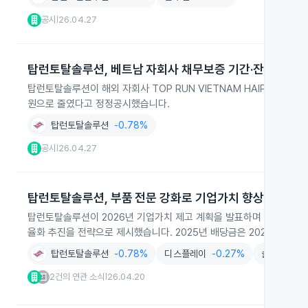
공시
26.04.27
|
탑런토탈솔루션, 베트남 자회사 채무보증 기간·잔액 축소
탑런토탈솔루션이 해외 자회사 TOP RUN VIETNAM HAIPHONG의
원으로 줄였다고 정정공시했습니다.
탑런토탈솔루션
-0.78%
공시
26.04.27
|
탑런토탈솔루션, 부품 전문 강화로 기업가치 향상 추진
탑런토탈솔루션이 2026년 기업가치 제고 계획을 발표하며 디스플레이
율화 추진을 전략으로 제시했습니다. 2025년 배당금은 2024년보다 
탑런토탈솔루션
-0.78%
디스플레이
-0.27%
솔루션
-3
2건의 연관 소식
26.04.20
|