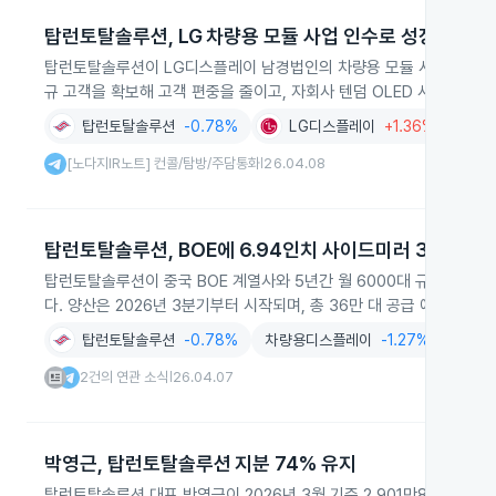
탑런토탈솔루션, LG 차량용 모듈 사업 인수로 성장
탑런토탈솔루션이 LG디스플레이 남경법인의 차량용 모듈 사업을 인수
규 고객을 확보해 고객 편중을 줄이고, 자회사 텐덤 OLED 사업도 본
탑런토탈솔루션
-0.78%
LG디스플레이
+1.36%
디스
[노다지IR노트] 컨콜/탐방/주담통화
26.04.08
|
탑런토탈솔루션, BOE에 6.94인치 사이드미러 36만대 
탑런토탈솔루션이 중국 BOE 계열사와 5년간 월 6000대 규모의 6.
다. 양산은 2026년 3분기부터 시작되며, 총 36만 대 공급 예정입니다.
탑런토탈솔루션
-0.78%
차량용디스플레이
-1.27%
디스
2건의 연관 소식
26.04.07
|
박영근, 탑런토탈솔루션 지분 74% 유지
탑런토탈솔루션 대표 박영근이 2026년 3월 기준 2,901만8,320주