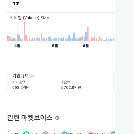
help
he
기업규모
수익성
시가총액
매출액
영업이익
998.2억원
5,702.8억원
24.6억원
관련 마켓보이스
refresh