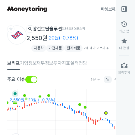
right_panel_open
마켓보이스
종목
history
star
search
탑런토탈솔루션
336680
코스닥
최근 본
2,550원
-20원(-0.78%)
star
자동차
가전제품
전자제품
7개 테마 더보기
add
내 관심
브리프
기업정보
재무정보
투자지표
실적전망
partner_exchange
함께투자
keyboard_arrow_down
주요 이슈
1분
일
주
월
분