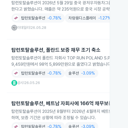
탑런토탈솔루션이 2026년 5월 29일 중국 광저우자동차그룹에 15.
한다고 밝혔습니다. 매출은 약 235억원으로 중국 시장 공략을 강화할
탑런토탈솔루션
-0.78%
차량용디스플레이
-1.27%
디스
이데일리
26.05.28
|
탑런토탈솔루션, 폴란드 보증 채무 조기 축소
탑런토탈솔루션이 폴란드 자회사 TOP RUN POLAND S.P.ZOO.에
9,459만원에서 98억 5,899만원으로 줄였다고 밝혔습니다.
탑런토탈솔루션
-0.78%
솔루션
-3.09%
공시
26.05.26
|
탑런토탈솔루션, 베트남 자회사에 166억 채무보증
탑런토탈솔루션이 2025년 8월부터 2026년 4월까지 베트남 하이퐁 
하며, 보증 기간은 상황에 따라 조정될 수 있습니다.
탑런토탈솔루션
-0.78%
솔루션
-3.09%