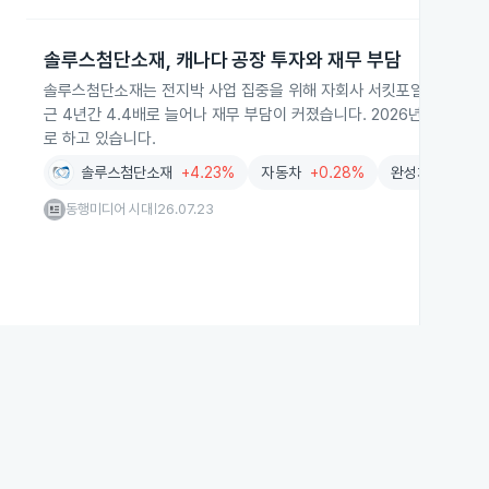
솔루스첨단소재, 캐나다 공장 투자와 재무 부담
솔루스첨단소재는 전지박 사업 집중을 위해 자회사 서킷포일룩셈부르크
근 4년간 4.4배로 늘어나 재무 부담이 커졌습니다. 2026년 2분기에
로 하고 있습니다.
솔루스첨단소재
+4.23%
자동차
+0.28%
완성차생산
+1.
동행미디어 시대
26.07.23
|