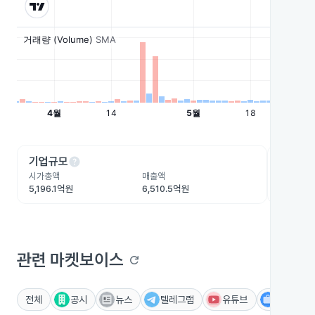
help
he
기업규모
수익성
시가총액
매출액
영업이익
5,196.1억원
6,510.5억원
-801.1억
관련 마켓보이스
refresh
전체
공시
뉴스
텔레그램
유튜브
IR