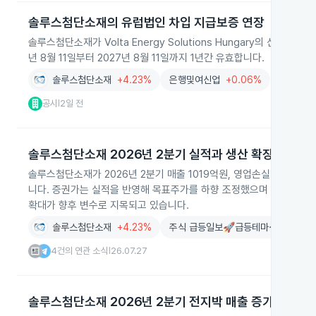
솔루스첨단소재의 유럽법인 차입 지급보증 연장
솔루스첨단소재가 Volta Energy Solutions Hungary의 신한
년 8월 11일부터 2027년 8월 11일까지 1년간 유효합니다.
솔루스첨단소재
+4.23%
은행및여신업
+0.06%
공시
2일 전
|
솔루스첨단소재 2026년 2분기 실적과 생산 확장
솔루스첨단소재가 2026년 2분기 매출 1019억원, 영업손실 213억
니다. 증권가는 실적을 반영해 목표주가를 하향 조정했으며 헝가리 가동
확대가 향후 변수로 지목되고 있습니다.
솔루스첨단소재
+4.23%
주식 급등일보🚀급등테마·대장주 탐색
4건의 연관 소식
26.07.27
|
솔루스첨단소재 2026년 2분기 전지박 매출 증가