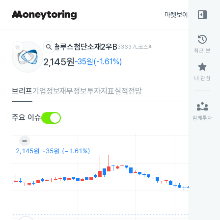
right_panel_open
마켓보이스
종목
history
star
search
솔루스첨단소재2우B
33637L
코스피
최근 본
2,145원
-35원(-1.61%)
star
내 관심
브리프
기업정보
재무정보
투자지표
실적전망
partner_exchange
주요 이슈
함께투자