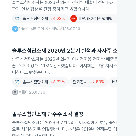
솔루스첨단소재는 2026년 2분기 전지박 매출이 전년 동기 대비 63
판가 인상 협상을 진행 중이라고 밝혔습니다.
솔루스첨단소재
+4.23%
IPARK현대산업개발
-0.22%
BrinK · 텔레모아 공식채널📈
26.07.26
|
솔루스첨단소재 2026년 2분기 실적과 자사주 소각 결정
솔루스첨단소재는 2026년 2분기 이차전지용 전지박 매출 증가로 전체 
폰 수요 조정으로 15% 감소했습니다. 이사회는 보유 자사주 전량을 
대한다고 밝혔습니다.
솔루스첨단소재
+4.23%
전기장치
+2.83%
배터리
+4.7
블로터
26.07.26
|
솔루스첨단소재 단수주 소각 결정
솔루스첨단소재는 2026년 7월 24일 이사회에서 보유 중인 보통주 5,
으로 처리하기로 의결했습니다. 소각은 2019년 인적분할 당시 취득한