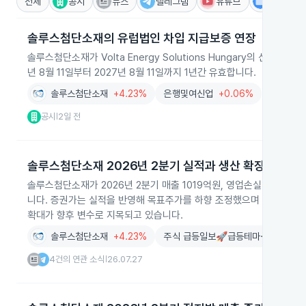
전체
공시
뉴스
텔레그램
유튜브
IR
솔루스첨단소재의 유럽법인 차입 지급보증 연장
솔루스첨단소재가 Volta Energy Solutions Hungary의 신한
년 8월 11일부터 2027년 8월 11일까지 1년간 유효합니다.
솔루스첨단소재
+4.23%
은행및여신업
+0.06%
공시
2일 전
|
솔루스첨단소재 2026년 2분기 실적과 생산 확장
솔루스첨단소재가 2026년 2분기 매출 1019억원, 영업손실 213억
니다. 증권가는 실적을 반영해 목표주가를 하향 조정했으며 헝가리 가동
확대가 향후 변수로 지목되고 있습니다.
솔루스첨단소재
+4.23%
주식 급등일보🚀급등테마·대장주 탐색
4건의 연관 소식
26.07.27
|