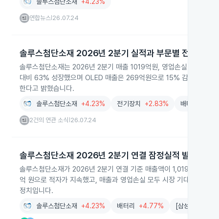
솔루스첨단소재
+4.23%
연합뉴스
26.07.24
|
솔루스첨단소재 2026년 2분기 실적과 부문별 전망
솔루스첨단소재는 2026년 2분기 매출 1019억원, 영업손실 213억
대비 63% 성장했으며 OLED 매출은 269억원으로 15% 감소했으나 하
한다고 밝혔습니다.
솔루스첨단소재
+4.23%
전기장치
+2.83%
배터리
+4.7
2건의 연관 소식
26.07.24
|
솔루스첨단소재 2026년 2분기 연결 잠정실적 발표
솔루스첨단소재가 2026년 2분기 연결 기준 매출액이 1,019억 원으로
억 원으로 적자가 지속했고, 매출과 영업손실 모두 시장 기대치에 미치
정치입니다.
솔루스첨단소재
+4.23%
배터리
+4.77%
[삼성리서치/김동