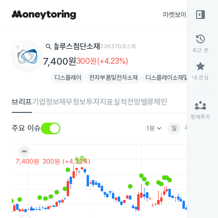
right_panel_open
마켓보이스
종목
history
star
search
솔루스첨단소재
336370
코스피
최근 본
7,400원
300원(+4.23%)
star
디스플레이
전자부품및전자소재
디스플레이소재및부품
내 관심
1개 
브리프
기업정보
재무정보
투자지표
실적전망
밸류체인
partner_exchange
함께투자
keyboard_arrow_down
주요 이슈
1분
일
주
월
분