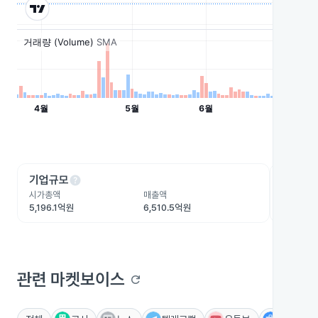
help
he
기업규모
수익성
시가총액
매출액
영업이익
5,196.1억원
6,510.5억원
-801.1억
관련 마켓보이스
refresh