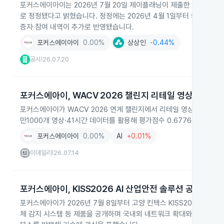
포커스에이아이는 2026년 7월 20일 제이플래닝이 제출한 소유상황보
로 정정됐다고 밝혔습니다. 정정에는 2026년 4월 1일부터 5월 
증자 참여 내역이 추가로 반영됐습니다.
포커스에이아이
0.00%
상상인
-0.44%
공시
26.07.20
|
포커스에아이, WACV 2026 챌린지 리테일 영상분석 1위
포커스에아이가 WACV 2026 연계 챌린지에서 리테일 영상분석 AI 모델 
만1000개 영상·41시간 데이터를 활용해 평가점수 0.6776을 기록
포커스에이아이
0.00%
AI
+0.01%
이데일리
26.07.14
|
포커스에아이, KISS2026 AI 산업안전 솔루션 공개
포커스에아이가 2026년 7월 8일부터 고양 킨텍스 KISS2026에 참가
체 감지 시스템 등 제품을 공개하며 국내외 네트워크 확대와 신규 고