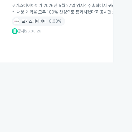
포커스에이아이가 2026년 5월 27일 임시주주총회에서 귀금속·비철금
식 처분 계획을 모두 100% 찬성으로 통과시켰다고 공시했습니다.
포커스에이아이
0.00%
공시
26.06.26
|