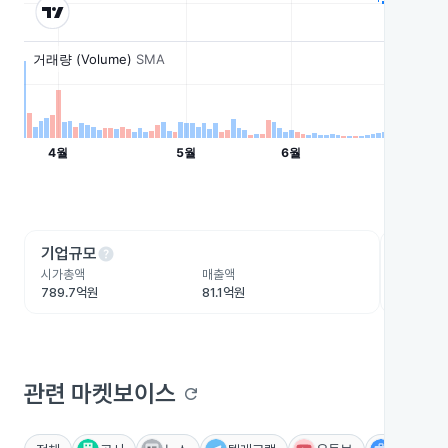
help
he
기업규모
수익성
시가총액
매출액
영업이익
789.7억원
81.1억원
-26.4억
관련 마켓보이스
refresh