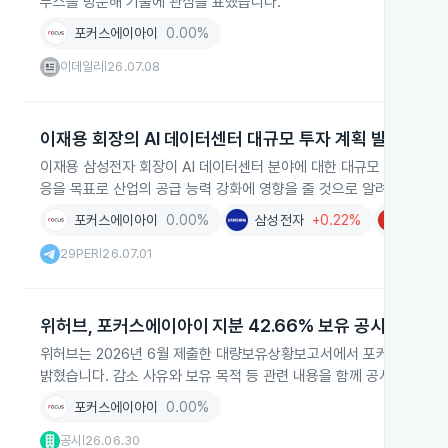
부스를 방문해 기술에 관심을 표했습니다.
포커스에이아이
0.00%
이데일리
26.07.08
|
이재용 회장의 AI 데이터센터 대규모 투자 계획 발표 예정
이재용 삼성전자 회장이 AI 데이터센터 분야에 대한 대규모 투자 계획을
응을 목표로 산업의 공급 능력 강화에 영향을 줄 것으로 알려졌습니다.
포커스에이아이
0.00%
삼성전자
+0.22%
티웨이
29PER
26.07.01
|
위허브, 포커스에이아이 지분 42.66% 보유 공시
위허브는 2026년 6월 제출한 대량보유상황보고서에서 포커스에이아이 주식
밝혔습니다. 감소 사유와 보유 목적 등 관련 내용을 함께 공시했습니다.
포커스에이아이
0.00%
공시
26.06.30
|