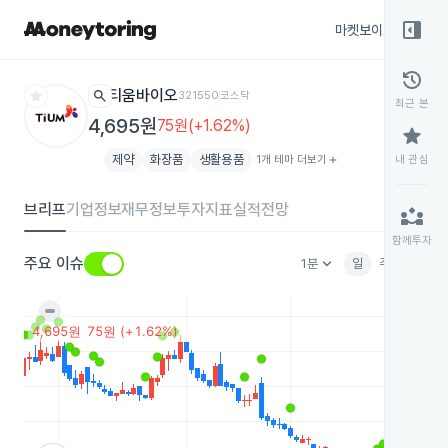
right_panel_open
마켓보이스
종목
history
star
search
티움바이오
321550
코스닥
최근 본
4,695원
75원(+1.62%)
star
제약
화장품
생활용품
1개 테마 더보기
add
내 관심
브리프
기업정보
재무정보
투자지표
실적전망
partner_exchange
함께투자
keyboard_arrow_down
주요 이슈
1분
일
주
월
분