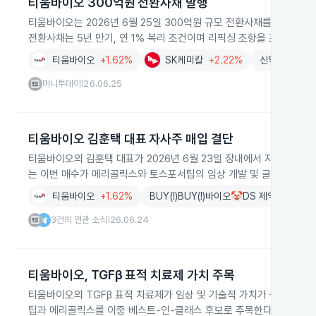
티움바이오 300억원 전환사채 발행
티움바이오는 2026년 6월 25일 300억원 규모 전환사채를 발행해
전환사채는 5년 만기, 연 1% 복리 조건이며 리픽싱 조항을 포함한다
티움바이오
+1.62%
SK케미칼
+2.22%
신약개발
+1.
머니투데이
26.06.25
|
티움바이오 김훈택 대표 자사주 매입 결단
티움바이오의 김훈택 대표가 2026년 6월 23일 장내에서 자사주 7
는 이번 매수가 메리골릭스와 토스포서팁의 임상 개발 및 글로벌 사업
티움바이오
+1.62%
BUY(!)BUY(!)바이오🤡DS 제약/바이오 
3건의 연관 소식
26.06.24
|
티움바이오, TGFβ 표적 치료제 가치 주목
티움바이오의 TGFβ 표적 치료제가 임상 및 기술적 가치가 곧 입증될 
팁과 메리골릭스를 이중 베스트-인-클래스 후보로 주목한다고 밝혔습