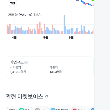
help
he
기업규모
수익성
시가총액
매출액
영업이익
1,410.3억원
131.3억원
-153.3
관련 마켓보이스
refresh