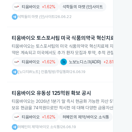
티움바이오
+1.62%
석학들의 마켓 (인)사이트
석학들의 마켓 (인)사이트
26.06.22
|
티움바이오 토스포서팁 미국 식품의약국 혁신치료제 지정 
티움바이오는 토스포서팁의 미국 식품의약국 혁신치료제 지정 신청을 추
약은 계속되고 미국에서도 추가 환자 모집과 투약, 추적 관찰이 이어집
티움바이오
+1.62%
노보노디스크(ADR)
+2.81%
기술
[노다지IR노트] 컨콜/탐방/주담통화
26.06.19
|
티움바이오 유동성 125억원 확보 공시
티움바이오는 2026년 1분기 말 즉시 현금화 가능한 자산 51억원과 
보유 현금을 74억원으로만 적시한 데 대해 다양한 금융자산을 포함한
티움바이오
+1.62%
허혜민의 제약/바이오 소식통
허혜민의 제약/바이오 소식통
26.06.19
|