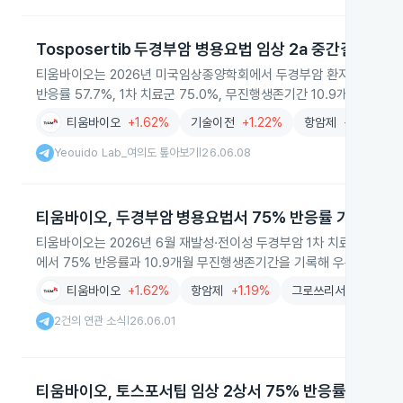
Tosposertib 두경부암 병용요법 임상 2a 중간결과
티움바이오는 2026년 미국임상종양학회에서 두경부암 환자 대상 Tospo
반응률 57.7%, 1차 치료군 75.0%, 무진행생존기간 10.9개월로 
티움바이오
+1.62%
기술이전
+1.22%
항암제
+1.19%
Yeouido Lab_여의도 톺아보기
26.06.08
|
티움바이오, 두경부암 병용요법서 75% 반응률 기록
티움바이오는 2026년 6월 재발성·전이성 두경부암 1차 치료 환자 1
에서 75% 반응률과 10.9개월 무진행생존기간을 기록해 우수한 효과
티움바이오
+1.62%
항암제
+1.19%
그로쓰리서치(Growth 
2건의 연관 소식
26.06.01
|
티움바이오, 토스포서팁 임상 2상서 75% 반응률 기록