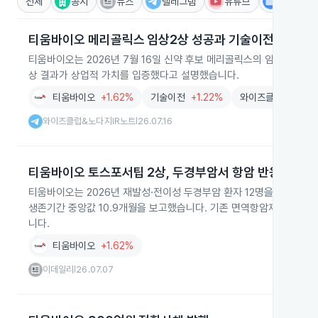
전체
공시
뉴스
텔레그램
유튜브
IR
티움바이오 메리골릭스 임상2상 성공과 기술이전 준비
티움바이오는 2026년 7월 16일 신약 후보 메리골릭스의 임상 2상
상 결과가 상업적 가치를 입증했다고 설명했습니다.
티움바이오
+1.62%
기술이전
+1.22%
와이즈클럽&노다지I
와이즈클럽&노다지IR노트
26.07.16
|
티움바이오 토스포서팁 2상, 두경부암서 항암 반응률 75
티움바이오는 2026년 재발성·전이성 두경부암 환자 12명을 대상으로
생존기간 중앙값 10.9개월을 보고했습니다. 기존 면역항암제에서 
니다.
티움바이오
+1.62%
이데일리
26.07.07
|