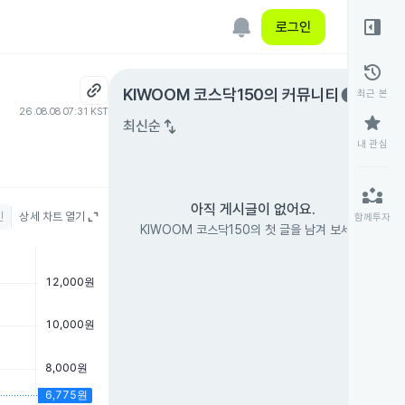
right_panel_open
로그인
history
expand_circle_right
KIWOOM 코스닥150
의 커뮤니티
최근 본
26.08.08 07:31 KST
star
swap_vert
최신순
내 관심
partner_exchange
아직 게시글이 없어요.
인
상세 차트 열기
함께투자
KIWOOM 코스닥150의 첫 글을 남겨 보세요.