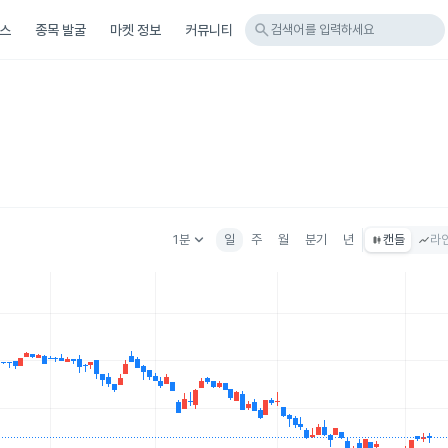
search
스
종목 발굴
마켓 정보
커뮤니티
검색어를 입력하세요
keyboard_arrow_down
1분
일
주
월
분기
년
캔들
라