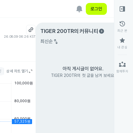
right_panel_open
로그인
history
expand_circle_right
TIGER 200TR
의 커뮤니티
최근 본
26.08.09 06:26 KST
star
swap_vert
최신순
내 관심
partner_exchange
아직 게시글이 없어요.
인
상세 차트 열기
함께투자
TIGER 200TR의 첫 글을 남겨 보세요.