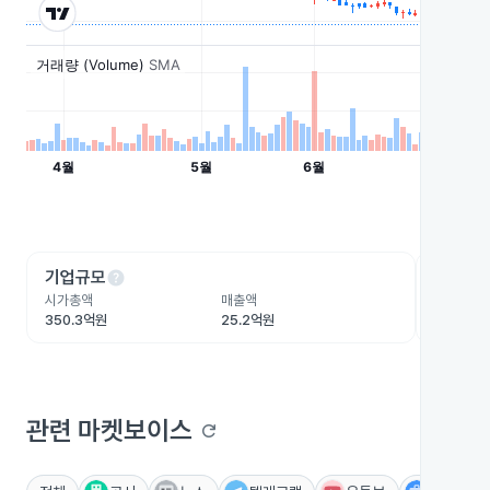
help
he
기업규모
수익성
시가총액
매출액
영업이익
350.3억원
25.2억원
-39.2억
관련 마켓보이스
refresh