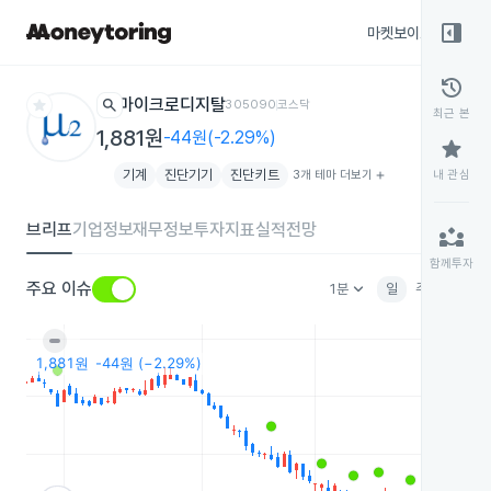
right_panel_open
마켓보이스
종목
history
star
search
마이크로디지탈
305090
코스닥
최근 본
1,881원
-44원(-2.29%)
star
기계
진단기기
진단키트
3개 테마 더보기
add
내 관심
브리프
기업정보
재무정보
투자지표
실적전망
partner_exchange
함께투자
keyboard_arrow_down
주요 이슈
1분
일
주
월
분