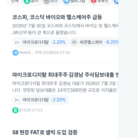
전체
공시
뉴스
텔레그램
유튜브
IR
코스피, 코스닥 바이오와 헬스케어주 급등
2026년 7월 30일 코스피와 코스닥에서 바이오 및 헬스케어 관련 
JW신약 등이 큰 폭으로 올랐습니다.
마이크로디지탈
-2.29%
레몬헬스케어
-8.25%
제
AWAKE - 마켓 브리핑
26.07.30
|
마이크로디지탈 최대주주 김경남 주식담보대출 연장
마이크로디지탈 최대주주 김경남 대표가 2026년 7월 3일 기준 보유주
니다. 연장된 담보대출은 24억7,588만원 규모로 이자율은 연 5.40
마이크로디지탈
-2.29%
공시
26.07.03
|
SII 현장 FAT로 셀빅 도입 검증