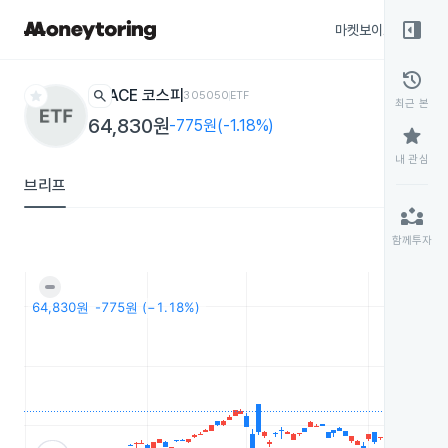
right_panel_open
마켓보이스
종목
history
star
search
ACE 코스피
305050
ETF
최근 본
64,830원
-775원(-1.18%)
star
내 관심
브리프
partner_exchange
함께투자