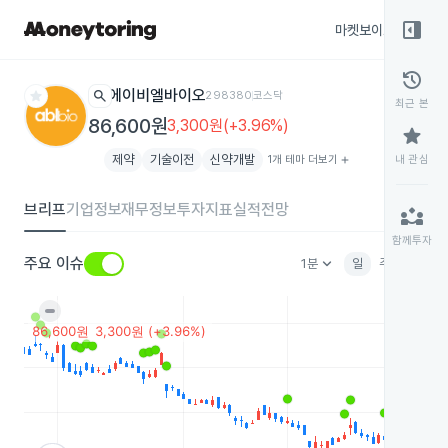
right_panel_open
마켓보이스
종목
history
star
search
에이비엘바이오
298380
코스닥
최근 본
86,600원
3,300원(+3.96%)
star
제약
기술이전
신약개발
1개 테마 더보기
add
내 관심
브리프
기업정보
재무정보
투자지표
실적전망
partner_exchange
함께투자
keyboard_arrow_down
주요 이슈
1분
일
주
월
분