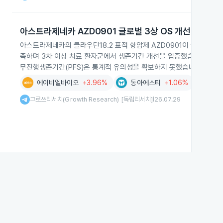
아스트라제네카 AZD0901 글로벌 3상 OS 개선 결과
아스트라제네카의 클라우딘18.2 표적 항암제 AZD0901이 글로벌 3
족하며 3차 이상 치료 환자군에서 생존기간 개선을 입증했습니다. 2차
무진행생존기간(PFS)은 통계적 유의성을 확보하지 못했습니다.
에이비엘바이오
+3.96%
동아에스티
+1.06%
그로쓰리서
그로쓰리서치(Growth Research) [독립리서치]
26.07.29
|