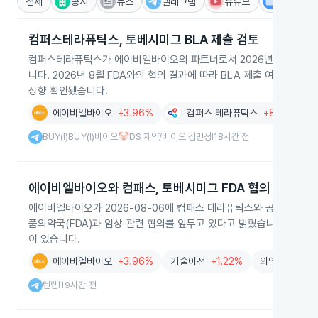
전체
공시
뉴스
텔레그램
유튜브
IR
컴퍼스테라퓨틱스, 토베시미그 BLA 제출 검토
컴퍼스테라퓨틱스가 에이비엘바이오의 파트너로서 2026년 내 토베시미
니다. 2026년 8월 FDA와의 협의 결과에 따라 BLA 제출 여부를 결
상향 확인됐습니다.
에이비엘바이오
+3.96%
컴퍼스 테라퓨틱스
+8.79%
BUY(!)BUY(!)바이오🤡DS 제약/바이오 김민정
18시간 전
|
에이비엘바이오와 컴패스, 토베시미그 FDA 협의 예정
에이비엘바이오가 2026-08-06에 컴패스 테라퓨틱스와 공동 개발 
품의약국(FDA)과 임상 관련 협의를 앞두고 있다고 밝혔습니다. 협의
이 있습니다.
에이비엘바이오
+3.96%
기술이전
+1.22%
의약품
+1.8
텐렙
19시간 전
|