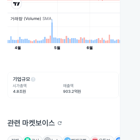
help
he
기업규모
수익성
시가총액
매출액
영업이익
4.8조원
903.2억원
-285.8
관련 마켓보이스
refresh