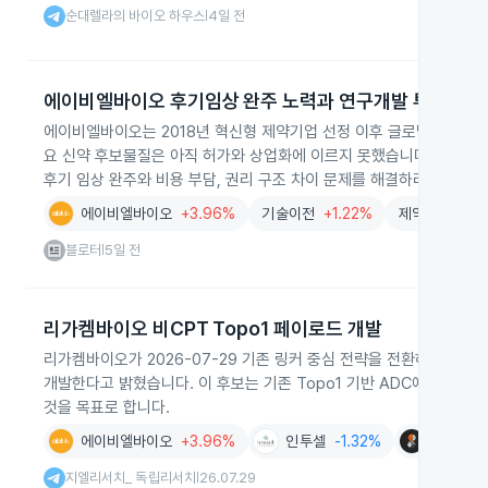
순대렐라의 바이오 하우스
4일 전
|
에이비엘바이오 후기임상 완주 노력과 연구개발 투자 확대
에이비엘바이오는 2018년 혁신형 제약기업 선정 이후 글로벌 제약사와
요 신약 후보물질은 아직 허가와 상업화에 이르지 못했습니다. 2024
후기 임상 완주와 비용 부담, 권리 구조 차이 문제를 해결하려는 노력을
에이비엘바이오
+3.96%
기술이전
+1.22%
제약
+1.82%
블로터
5일 전
|
리가켐바이오 비CPT Topo1 페이로드 개발
리가켐바이오가 2026-07-29 기존 링커 중심 전략을 전환하고 화학 
개발한다고 밝혔습니다. 이 후보는 기존 Topo1 기반 ADC에 내성
것을 목표로 합니다.
에이비엘바이오
+3.96%
인투셀
-1.32%
리가켐바
지엘리서치_ 독립리서치
26.07.29
|