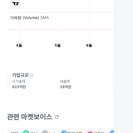
help
he
기업규모
수익성
시가총액
매출액
영업이익
623억원
28억원
702.6억
관련 마켓보이스
refresh