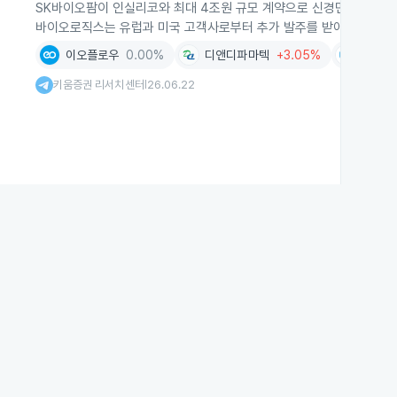
SK바이오팜이 인실리코와 최대 4조원 규모 계약으로 신경면역 신약 
바이오로직스는 유럽과 미국 고객사로부터 추가 발주를 받아 수주 잔고
이오플로우
0.00%
디앤디파마텍
+3.05%
휴온스
키움증권 리서치센터
26.06.22
|