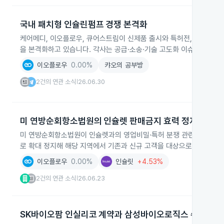
국내 패치형 인슐린펌프 경쟁 본격화
케어메디, 이오플로우, 큐어스트림이 신제품 출시와 특허전, 해외 진출 
을 본격화하고 있습니다. 각사는 공급·소송·기술 고도화 이슈를 각각 
이오플로우
0.00%
캬오의 공부방
2건의 연관 소식
26.06.30
|
미 연방순회항소법원의 인슐렛 판매금지 효력 정지 확대
미 연방순회항소법원이 인슐렛과의 영업비밀·특허 분쟁 관련 기존 지방
로 확대 정지해 해당 지역에서 기존과 신규 고객을 대상으로 제품 판
이오플로우
0.00%
인슐릿
+4.53%
2건의 연관 소식
26.06.23
|
SK바이오팜 인실리코 계약과 삼성바이오로직스 수주 확