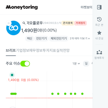
right_panel_open
마켓보이스
종목
history
star
search
이오플로우
294090
코스닥
관리종목
거래정지
최근 본
1,490원
0원(0.00%)
star
맥신
진단기기
체외진단기기
2개 테마 더보기
add
내 관심
브리프
기업정보
재무정보
투자지표
실적전망
partner_exchange
함께투자
keyboard_arrow_down
주요 이슈
1분
일
주
월
분