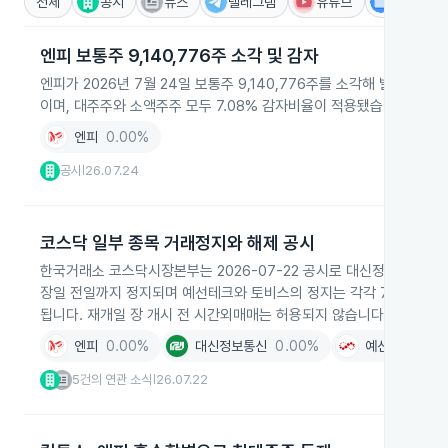
전체
공시
뉴스
텔레그램
유튜브
IR
엔피 보통주 9,140,776주 소각 및 감자
엔피가 2026년 7월 24일 보통주 9,140,776주를 소각해 발행
이며, 대주주와 소액주주 모두 7.08% 감자비율이 적용됐습니다.
엔피
0.00%
공시
26.07.24
|
코스닥 일부 종목 거래정지와 해제 공시
한국거래소 코스닥시장본부는 2026-07-22 공시로 대신정보통신 등
장일 전일까지 정지되며 예선테크와 토비스의 정지는 각각 7월 23일과 
됩니다. 재개일 장 개시 전 시간외매매는 허용되지 않습니다.
엔피
0.00%
대신정보통신
0.00%
예선테크
+0.
5건의 연관 소식
26.07.22
|