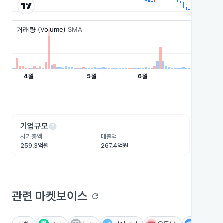
help
he
기업규모
수익성
시가총액
매출액
영업이익
259.3억원
267.4억원
-33.7억
관련 마켓보이스
refresh