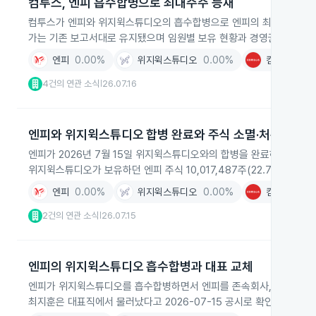
컴투스, 엔피 흡수합병으로 최대주주 등재
컴투스가 엔피와 위지윅스튜디오의 흡수합병으로 엔피의 최대주주로 등재되
가는 기존 보고서대로 유지됐으며 임원별 보유 현황과 경영권 영향력 
엔피
0.00%
위지윅스튜디오
0.00%
컴투스
+2.
4건의 연관 소식
26.07.16
|
엔피와 위지윅스튜디오 합병 완료와 주식 소멸·처분
엔피가 2026년 7월 15일 위지윅스튜디오와의 합병을 완료하며 위지윅
위지윅스튜디오가 보유하던 엔피 주식 10,017,487주(22.72%)를
엔피
0.00%
위지윅스튜디오
0.00%
컴투스
+2.
2건의 연관 소식
26.07.15
|
엔피의 위지윅스튜디오 흡수합병과 대표 교체
엔피가 위지윅스튜디오를 흡수합병하면서 엔피를 존속회사, 위지윅스
최지훈은 대표직에서 물러났다고 2026-07-15 공시로 확인됐습니다.