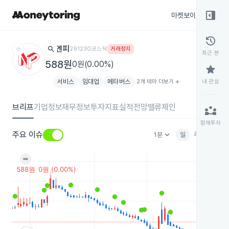
right_panel_open
마켓보이스
종목
history
star
search
엔피
291230
코스닥
거래정지
최근 본
588원
0원(0.00%)
star
서비스
임대업
메타버스
2개 테마 더보기
add
내 관심
브리프
기업정보
재무정보
투자지표
실적전망
밸류체인
partner_exchange
함께투자
keyboard_arrow_down
주요 이슈
1분
일
주
월
분