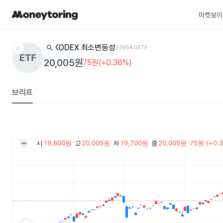
마켓보이
star
search
KODEX 최소변동성
279540
ETF
20,005원
75원(+0.38%)
브리프