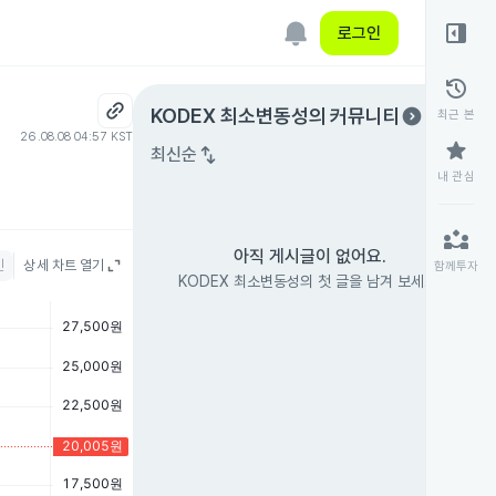
right_panel_open
로그인
history
expand_circle_right
KODEX 최소변동성
의 커뮤니티
최근 본
26.08.08 04:57 KST
star
swap_vert
최신순
내 관심
partner_exchange
아직 게시글이 없어요.
인
상세 차트 열기
함께투자
KODEX 최소변동성의 첫 글을 남겨 보세요.