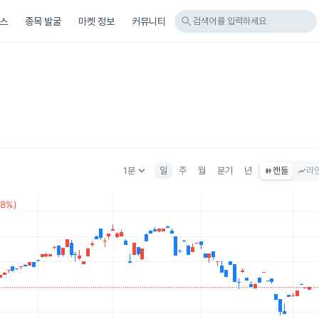
search
스
종목 발굴
마켓 정보
커뮤니티
검색어를 입력하세요
keyboard_arrow_down
1분
일
주
월
분기
년
캔들
라