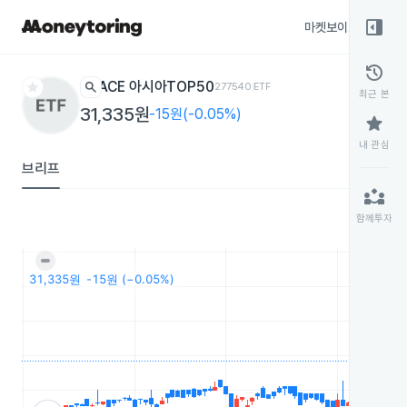
right_panel_open
마켓보이스
종목
history
star
search
ACE 아시아TOP50
277540
ETF
최근 본
31,335원
-15원(-0.05%)
star
내 관심
브리프
partner_exchange
함께투자