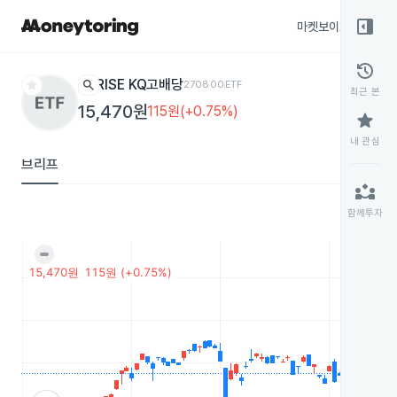
right_panel_open
마켓보이스
종목
history
star
search
RISE KQ고배당
270800
ETF
최근 본
15,470원
115원(+0.75%)
star
내 관심
브리프
partner_exchange
함께투자