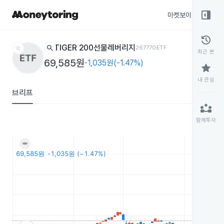
right_panel_open
마켓보이스
종목
history
star
search
TIGER 200선물레버리지
267770
ETF
최근 본
69,585원
-1,035원(-1.47%)
star
내 관심
브리프
partner_exchange
함께투자