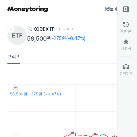
right_panel_open
마켓보이스
종목
history
star
search
KODEX IT
266370
ETF
최근 본
58,500원
-275원(-0.47%)
star
내 관심
브리프
partner_exchange
함께투자