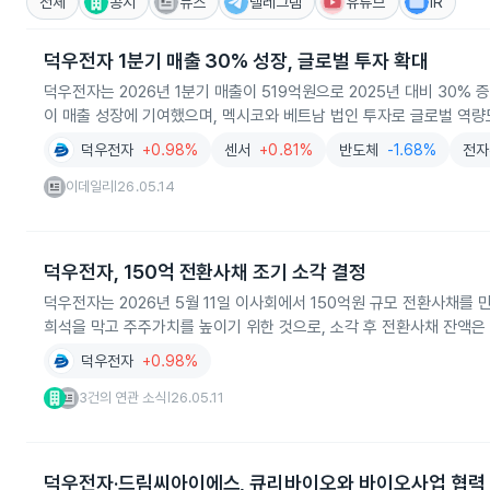
전체
공시
뉴스
텔레그램
유튜브
IR
덕우전자 1분기 매출 30% 성장, 글로벌 투자 확대
덕우전자는 2026년 1분기 매출이 519억원으로 2025년 대비 30%
이 매출 성장에 기여했으며, 멕시코와 베트남 법인 투자로 글로벌 역량
덕우전자
+0.98%
센서
+0.81%
반도체
-1.68%
전자
이데일리
26.05.14
|
덕우전자, 150억 전환사채 조기 소각 결정
덕우전자는 2026년 5월 11일 이사회에서 150억원 규모 전환사채를
희석을 막고 주주가치를 높이기 위한 것으로, 소각 후 전환사채 잔액은
덕우전자
+0.98%
3건의 연관 소식
26.05.11
|
덕우전자·드림씨아이에스, 큐리바이오와 바이오사업 협력 