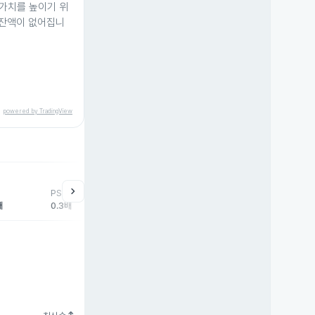
가치를 높이기 위
 잔액이 없어집니
powered by TradingView
help
매매동향
chevron_right
PSR
외국인
기관
개
배
0.3배
3,187주
3주
-3