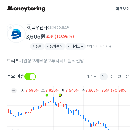
마켓보이
star
search
덕우전자
263600
코스닥
3,605원
35원(+0.98%)
자동차
자동차부품
카메라모듈
3개 테마 더보기
add
브리프
기업정보
재무정보
투자지표
실적전망
keyboard_arrow_down
주요 이슈
1분
일
주
월
분