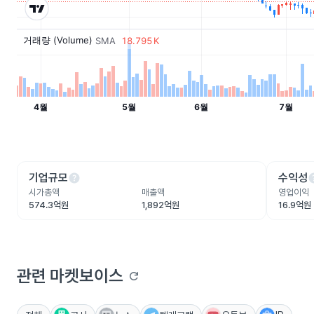
help
he
기업규모
수익성
시가총액
매출액
영업이익
574.3억원
1,892억원
16.9억원
관련 마켓보이스
refresh