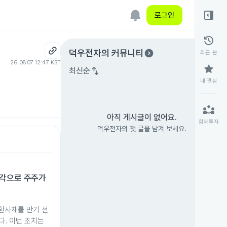
right_panel_open
로그인
history
expand_circle_right
덕우전자
의 커뮤니티
최근 본
26.08.07 12:47 KST
star
swap_vert
최신순
내 관심
partner_exchange
아직 게시글이 없어요.
함께투자
덕우전자의 첫 글을 남겨 보세요.
소각으로 주주가
환사채를 만기 전
다. 이번 조치는