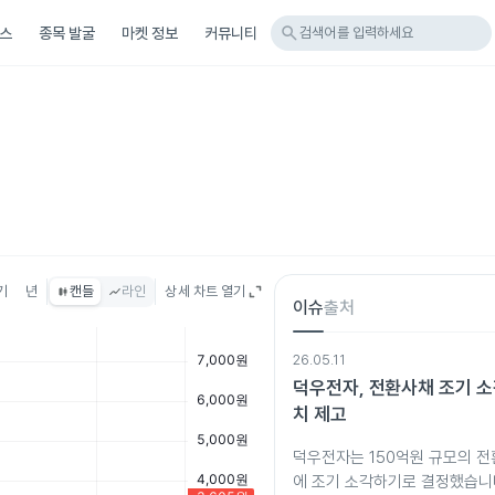
search
스
종목 발굴
마켓 정보
커뮤니티
검색어를 입력하세요
기
년
캔들
라인
상세 차트 열기
이슈
출처
26.05.11
덕우전자, 전환사채 조기 
치 제고
덕우전자는 150억원 규모의 전
에 조기 소각하기로 결정했습니