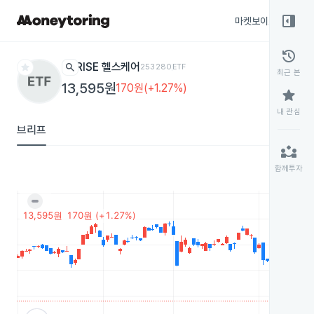
right_panel_open
마켓보이스
종목
history
star
search
RISE 헬스케어
253280
ETF
최근 본
13,595원
170원(+1.27%)
star
내 관심
브리프
partner_exchange
함께투자