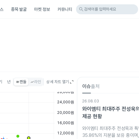
search
스
종목 발굴
마켓 정보
커뮤니티
검색어를 입력하세요
기
년
캔들
라인
상세 차트 열기
이슈
출처
26.08.03
와이엠티 최대주주 전성욱의
제공 현황
와이엠티 최대주주 전성욱과 
35.86%의 지분을 보유 중이며,