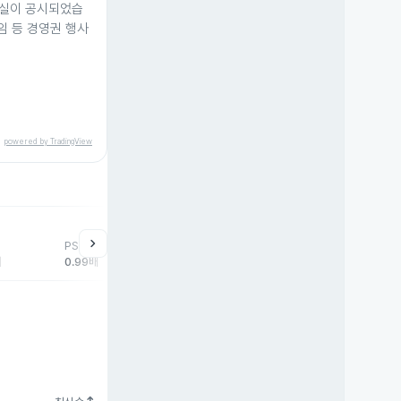
사실이 공시되었습
임 등 경영권 행사
powered by TradingView
help
매매동향
chevron_right
PSR
외국인
기관
개
배
0.99배
-811주
0주
31