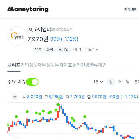
마켓보이
star
search
와이엠티
251370
코스닥
7,970원
-90원(-1.12%)
유통
화학
도매업
7개 테마 더보기
add
브리프
기업정보
재무정보
투자지표
실적전망
밸류체인
keyboard_arrow_down
주요 이슈
1분
일
주
월
분