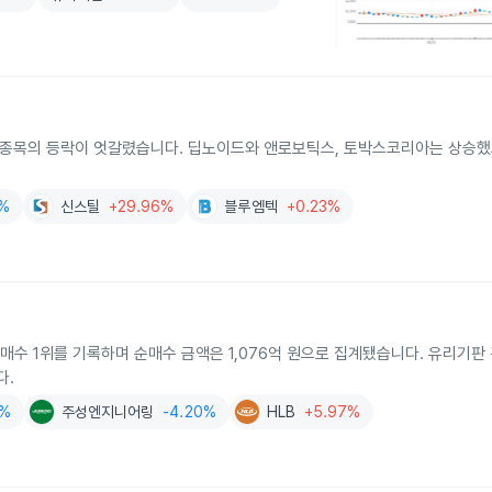
 주요 종목의 등락이 엇갈렸습니다. 딥노이드와 앤로보틱스, 토박스코리아는 상승
3%
신스틸
+29.96%
블루엠텍
+0.23%
순매수 1위를 기록하며 순매수 금액은 1,076억 원으로 집계됐습니다. 유리기판
다.
8%
주성엔지니어링
-4.20%
HLB
+5.97%