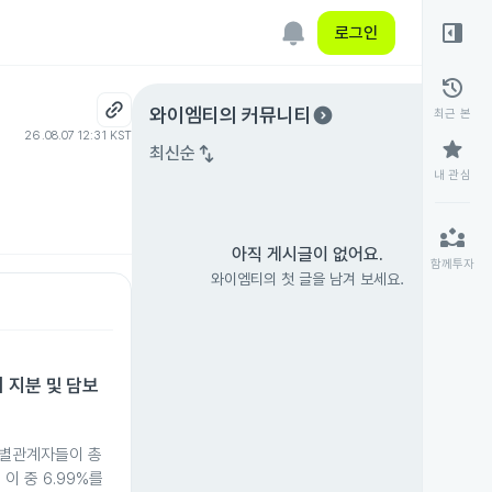
right_panel_open
로그인
history
expand_circle_right
와이엠티
의 커뮤니티
최근 본
26.08.07 12:31 KST
star
swap_vert
최신순
내 관심
partner_exchange
아직 게시글이 없어요.
함께투자
와이엠티의 첫 글을 남겨 보세요.
 지분 및 담보
특별관계자들이 총
 이 중 6.99%를