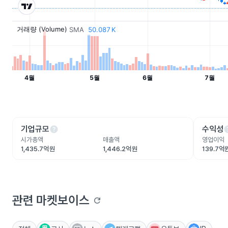
help
he
기업규모
수익성
시가총액
매출액
영업이익
1,435.7억원
1,446.2억원
139.7억
관련 마켓보이스
refresh