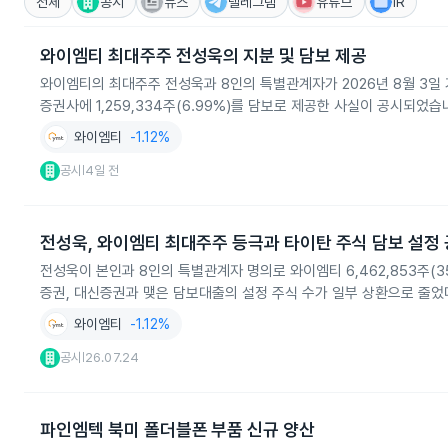
전체
공시
뉴스
텔레그램
유튜브
IR
와이엠티 최대주주 전성욱의 지분 및 담보 제공
와이엠티의 최대주주 전성욱과 8인의 특별관계자가 2026년 8월 3일 기
증권사에 1,259,334주(6.99%)를 담보로 제공한 사실이 공시되었
와이엠티
-1.12%
공시
4일 전
|
전성욱, 와이엠티 최대주주 등극과 타이탄 주식 담보 설정
전성욱이 본인과 8인의 특별관계자 명의로 와이엠티 6,462,853주(3
증권, 대신증권과 맺은 담보대출의 설정 주식 수가 일부 상환으로 줄었
와이엠티
-1.12%
공시
26.07.24
|
파인엠텍 북미 폴더블폰 부품 신규 양산