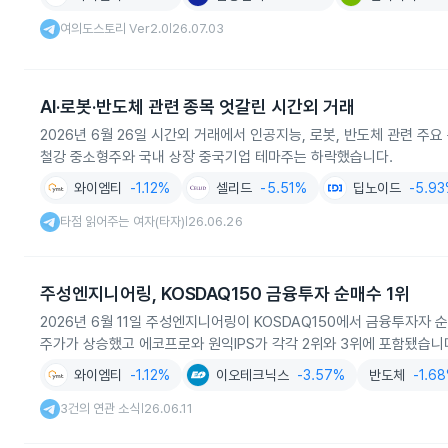
여의도스토리 Ver2.0
26.07.03
|
AI·로봇·반도체 관련 종목 엇갈린 시간외 거래
2026년 6월 26일 시간외 거래에서 인공지능, 로봇, 반도체 관련
철강 중소형주와 국내 상장 중국기업 테마주는 하락했습니다.
와이엠티
-1.12%
셀리드
-5.51%
딥노이드
-5.9
타점 읽어주는 여자(타자)
26.06.26
|
주성엔지니어링, KOSDAQ150 금융투자 순매수 1위
2026년 6월 11일 주성엔지니어링이 KOSDAQ150에서 금융투자자 
주가가 상승했고 에코프로와 원익IPS가 각각 2위와 3위에 포함됐습니
와이엠티
-1.12%
이오테크닉스
-3.57%
반도체
-1.6
3건의 연관 소식
26.06.11
|