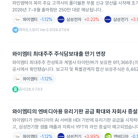
파인엠텍이 북미 주요 고객사의 폴더블폰 부품 신규 양산을 시작해 초
2026년 7~9월 출하량은 250만 대로 예상됩니다.
와이엠티
-1.12%
삼성전자
+0.22%
삼성전기
+3
여의도스토리 Ver2.0
26.07.04
|
와이엠티 최대주주 주식담보대출 만기 연장
와이엠티 최대주주 전성욱과 계열사 타이탄㈜가 보유한 911,366주(지
공시에서 확인됐습니다. 보고자 및 특별관계자 합산 보유주식은 6,462,
와이엠티
-1.12%
공시
26.07.03
|
와이엠티의 엔비디아용 유리기판 공급 확대와 자회사 증설
와이엠티가 엔비디아의 AI 서버용 HDI 기반에 유리기판 공급을 시작하며
고, 삼성전기향 샘플 매출과 자회사 YPT의 라인 증설이 예고되었습니
와이엠티
-1.12%
삼성전기
+3.99%
엔비디아
-0.