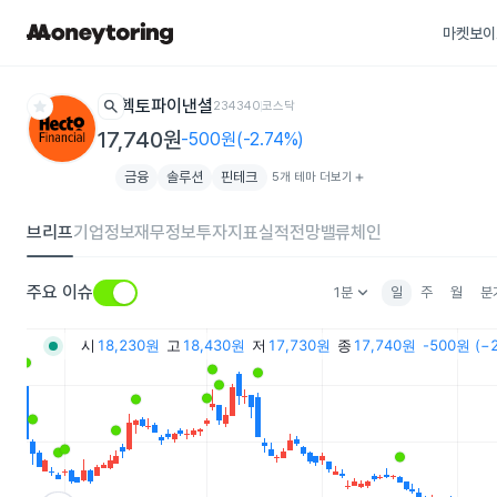
마켓보이
star
search
헥토파이낸셜
234340
코스닥
17,740원
-500원(-2.74%)
금융
솔루션
핀테크
5개 테마 더보기
add
브리프
기업정보
재무정보
투자지표
실적전망
밸류체인
keyboard_arrow_down
주요 이슈
1분
일
주
월
분