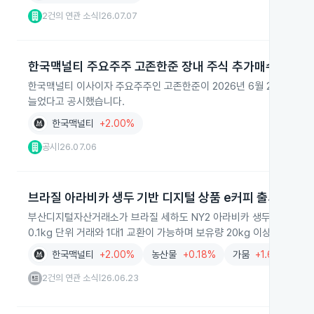
2건의 연관 소식
26.07.07
|
한국맥널티 주요주주 고존한준 장내 주식 추가매수
한국맥널티 이사이자 주요주주인 고존한준이 2026년 6월 29일부터 7월 
늘었다고 공시했습니다.
한국맥널티
+2.00%
공시
26.07.06
|
브라질 아라비카 생두 기반 디지털 상품 e커피 출시
부산디지털자산거래소가 브라질 세하도 NY2 아라비카 생두를 기초자산으
0.1kg 단위 거래와 1대1 교환이 가능하며 보유량 20kg 이상이면 실
한국맥널티
+2.00%
농산물
+0.18%
가뭄
+1.64%
2건의 연관 소식
26.06.23
|