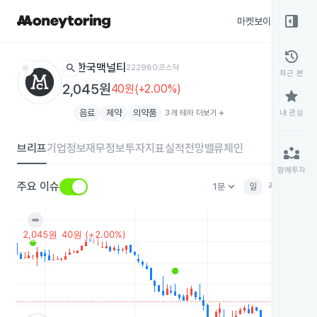
right_panel_open
마켓보이스
종목
history
star
search
한국맥널티
222980
코스닥
최근 본
2,045원
40원(+2.00%)
star
음료
제약
의약품
3개 테마 더보기
add
내 관심
브리프
기업정보
재무정보
투자지표
실적전망
밸류체인
partner_exchange
함께투자
keyboard_arrow_down
주요 이슈
1분
일
주
월
분