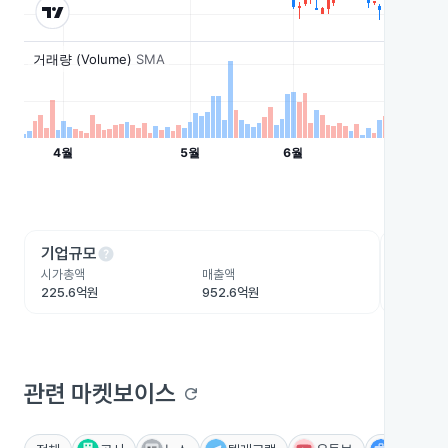
help
he
기업규모
수익성
시가총액
매출액
영업이익
225.6억원
952.6억원
-15억원
관련 마켓보이스
refresh