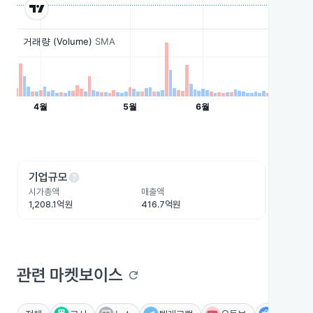
help
he
기업규모
수익성
시가총액
매출액
영업이익
1,208.1억원
416.7억원
-60.8억
관련 마켓보이스
refresh