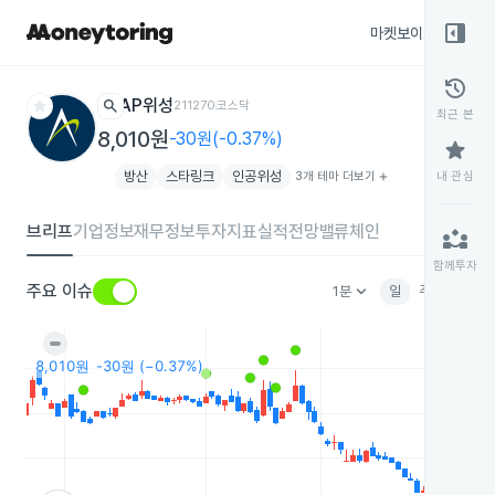
right_panel_open
마켓보이스
종목
history
star
search
AP위성
211270
코스닥
최근 본
8,010원
-30원(-0.37%)
star
방산
스타링크
인공위성
3개 테마 더보기
add
내 관심
브리프
기업정보
재무정보
투자지표
실적전망
밸류체인
partner_exchange
함께투자
keyboard_arrow_down
주요 이슈
1분
일
주
월
분