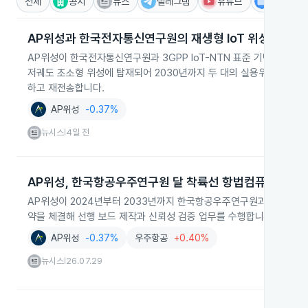
전체
공시
뉴스
텔레그램
유튜브
IR
AP위성과 한국전자통신연구원의 재생형 IoT 위성통신탑
AP위성이 한국전자통신연구원과 3GPP IoT-NTN 표준 기반 재생형
저궤도 초소형 위성에 탑재되어 2030년까지 두 대의 실용위성을 발
하고 재전송합니다.
AP위성
-0.37%
뉴시스
4일 전
|
AP위성, 한국항공우주연구원 달 착륙선 항법컴퓨터 모듈
AP위성이 2024년부터 2033년까지 한국항공우주연구원과 달 착륙선
약을 체결해 선행 보드 제작과 신뢰성 검증 업무를 수행합니다.
AP위성
-0.37%
우주항공
+0.40%
뉴시스
26.07.29
|