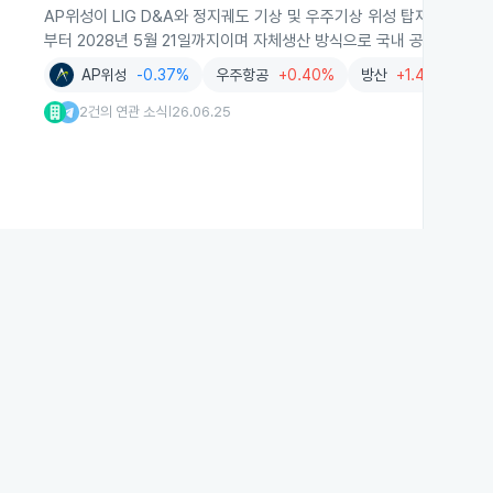
AP위성이 LIG D&A와 정지궤도 기상 및 우주기상 위성 탑재컴퓨터 개
부터 2028년 5월 21일까지이며 자체생산 방식으로 국내 공급에 영향
AP위성
-0.37%
우주항공
+0.40%
방산
+1.46%
[
2건의 연관 소식
26.06.25
|