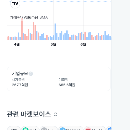
help
he
기업규모
수익성
시가총액
매출액
영업이익
267.7억원
685.6억원
-35.2억
관련 마켓보이스
refresh