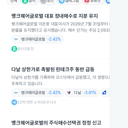
전체
공시
뉴스
텔레그램
유튜브
IR
뱅크웨어글로벌 대표 장내매수로 지분 유지
뱅크웨어글로벌 이은중 대표이사가 2026년 7월 31일부터 8월 6일까지 
분율을 유지했다고 공시했습니다. 매수 단가는 주당 2,093원에서 2,2
뱅크웨어글로벌
-2.42%
공시
3일 전
|
다날 상한가로 촉발된 핀테크주 동반 급등
다날이 상한가를 기록하며 코스닥에서 급등했고, 이 영향으로 미투온, H
주목하고 있습니다.
뱅크웨어글로벌
-2.42%
다날
-3.61%
아이티센글
2건의 연관 소식
26.07.23
|
뱅크웨어글로벌의 주식매수선택권 정정 신고