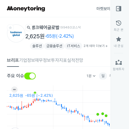
right_panel_open
마켓보이스
종목
history
star
search
뱅크웨어글로벌
199480
코스닥
최근 본
2,625원
-65원(-2.42%)
star
솔루션
금융솔루션
IT서비스
2개 테마 더보기
add
내 관심
브리프
기업정보
재무정보
투자지표
실적전망
partner_exchange
함께투자
keyboard_arrow_down
주요 이슈
1분
일
주
월
분