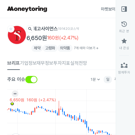
right_panel_open
마켓보이스
종목
history
star
search
테고사이언스
191420
코스닥
최근 본
6,650원
160원(+2.47%)
star
제약
고령화
의약품
7개 테마 더보기
add
내 관심
브리프
기업정보
재무정보
투자지표
실적전망
partner_exchange
함께투자
keyboard_arrow_down
주요 이슈
1분
일
주
월
분