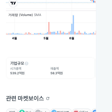
help
he
기업규모
수익성
시가총액
매출액
영업이익
539.2억원
58.3억원
-54억원
관련 마켓보이스
refresh