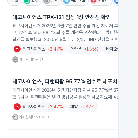
전체
공시
뉴스
텔레그램
유튜브
IR
테고사이언스 TPX-121 임상 1상 안전성 확인
테고사이언스가 2026년 8월 7일 안면 주름 개선 치료제 후보물질 TP
고, 12주 후 최대 66.7%의 주름 개선을 관찰했다고 발표했습니다. 회
결과를 확보했고, 2026년 9월 임상 2/3상 IND 신청을 계획하고 있습
테고사이언스
+2.47%
의약품
+1.85%
바이오의약품
+2.
이데일리
1일 전
|
테고사이언스, 피앤피팜 95.77% 인수로 세포치료 영업 
테고사이언스가 2026년 5월 피앤피팜 지분 95.77%를 37억원에 
했습니다. 피앤피팜은 병원 영업망을 활용해 세포치료제 칼로덤 영업을
테고사이언스
+2.47%
제약
+1.82%
이데일리
26.05.19
|