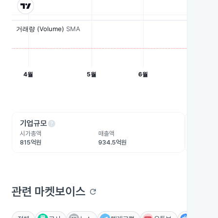
help
he
기업규모
수익성
시가총액
매출액
영업이익
815억원
934.5억원
-93.1억
관련 마켓보이스
refresh