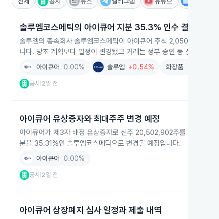
전체
공시
뉴스
텔레그램
유튜브
IR
솔루엠코스메틱의 아이큐어 지분 35.3% 인수 결정
솔루엠의 종속회사 솔루엠코스메틱이 아이큐어 주식 2,050만2,902주(
니다. 당초 계획보다 일정이 변경됐고 거래는 정부 승인 등 선행조건 충
아이큐어
0.00%
솔루엠
+0.54%
화장품
+1.43%
공시
2일 전
|
아이큐어 유상증자와 최대주주 변경 예정
아이큐어가 제3자 배정 유상증자로 신주 20,502,902주를 주당 1,0
분율 35.31%인 솔루엠코스메틱으로 변경될 예정입니다.
아이큐어
0.00%
공시
2일 전
|
아이큐어 상장폐지 심사 일정과 제출 내역