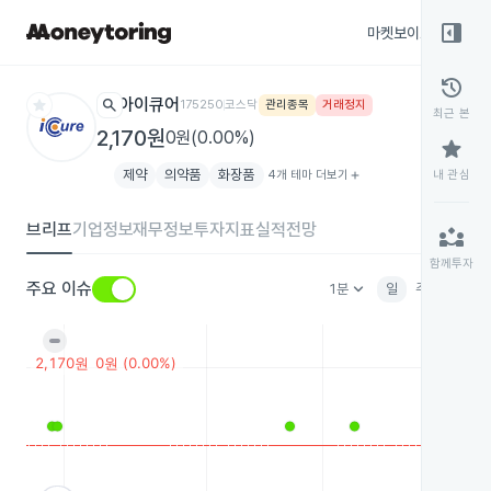
right_panel_open
마켓보이스
종목
history
star
search
아이큐어
175250
코스닥
관리종목
거래정지
최근 본
2,170원
0원(0.00%)
star
제약
의약품
화장품
4개 테마 더보기
add
내 관심
브리프
기업정보
재무정보
투자지표
실적전망
partner_exchange
함께투자
keyboard_arrow_down
주요 이슈
1분
일
주
월
분