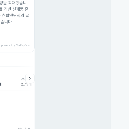
통망을 확대했습니
료 기반 신제품 출
 내츄럴엔도텍의 글
있습니다.
powered by TradingView
help
매매동향
chevron_right
PSR
외국인
기관
개
배
2.73배
-2,238주
141주
2,