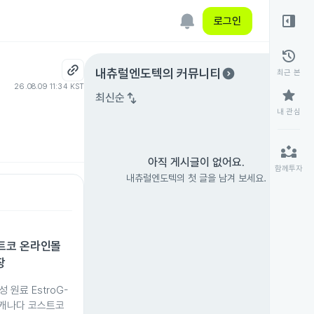
right_panel_open
로그인
history
expand_circle_right
내츄럴엔도텍
의 커뮤니티
최근 본
26.08.09 11:34 KST
star
swap_vert
최신순
내 관심
partner_exchange
아직 게시글이 없어요.
함께투자
내츄럴엔도텍의 첫 글을 남겨 보세요.
트코 온라인몰
장
원료 EstroG-
 캐나다 코스트코