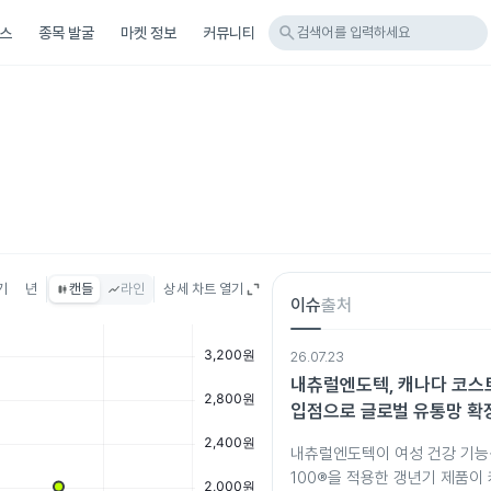
search
스
종목 발굴
마켓 정보
커뮤니티
검색어를 입력하세요
기
년
캔들
라인
상세 차트 열기
이슈
출처
26.07.23
내츄럴엔도텍, 캐나다 코스
입점으로 글로벌 유통망 확
내츄럴엔도텍이 여성 건강 기능성 
100®을 적용한 갱년기 제품이