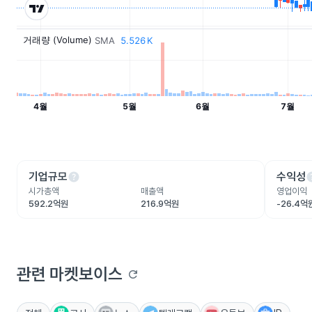
help
he
기업규모
수익성
시가총액
매출액
영업이익
592.2억원
216.9억원
-26.4억
관련 마켓보이스
refresh