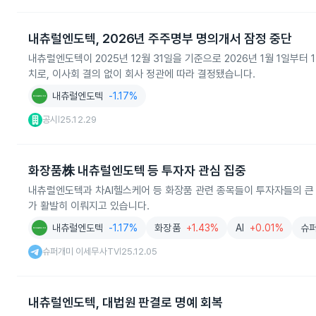
내츄럴엔도텍, 2026년 주주명부 명의개서 잠정 중단
내츄럴엔도텍이 2025년 12월 31일을 기준으로 2026년 1월 1일부
치로, 이사회 결의 없이 회사 정관에 따라 결정됐습니다.
내츄럴엔도텍
-1.17%
공시
25.12.29
|
화장품株 내츄럴엔도텍 등 투자자 관심 집중
내츄럴엔도텍과 차AI헬스케어 등 화장품 관련 종목들이 투자자들의 큰
가 활발히 이뤄지고 있습니다.
내츄럴엔도텍
-1.17%
화장품
+1.43%
AI
+0.01%
슈퍼
슈퍼개미 이세무사TV
25.12.05
|
내츄럴엔도텍, 대법원 판결로 명예 회복