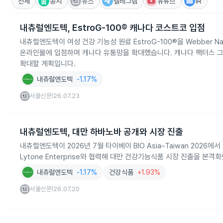
전체
공시
뉴스
텔레그램
유튜브
IR
내츄럴엔도텍, EstroG-100® 캐나다 코스트코 입점
내츄럴엔도텍이 여성 건강 기능성 원료 EstroG-100®을 Webber Nat
온라인몰에 입점하며 캐나다 유통망을 확대했습니다. 캐나다 팩터스 그
확대할 계획입니다.
내츄럴엔도텍
-1.17%
서울신문
26.07.23
|
내츄럴엔도텍, 대만 하바노바 공개와 시장 진출
내츄럴엔도텍이 2026년 7월 타이베이 BIO Asia–Taiwan 202
Lytone Enterprise와 협력해 대만 건강기능식품 시장 진출을 본격
내츄럴엔도텍
-1.17%
건강식품
+1.93%
서울신문
26.07.20
|