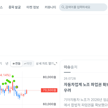
search
스
종목 발굴
마켓 정보
커뮤니티
검색어를 입력하세요
기
년
캔들
라인
상세 차트 열기
이슈
출처
26.07.28
자동차업계 노조 파업권 확
우려
기아자동차 노조가 2026년 임
에서 합법적 파업권을 확보했으