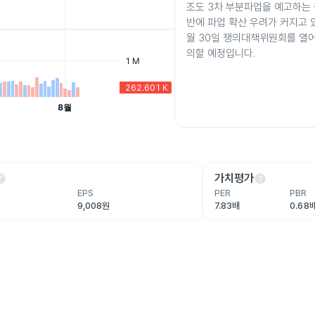
조도 3차 부분파업을 예고하는
반에 파업 확산 우려가 커지고 
월 30일 쟁의대책위원회를 열어
의할 예정입니다.
lp
help
가치평가
EPS
PER
PBR
9,008원
7.83배
0.68