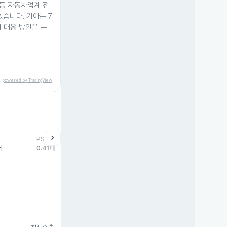
 등 자동차업계 전
있습니다. 기아는 7
 대응 방안을 논
powered by TradingView
help
매매동향
chevron_right
PSR
외국인
기관
개
배
0.41배
13,275주
22,140주
-3