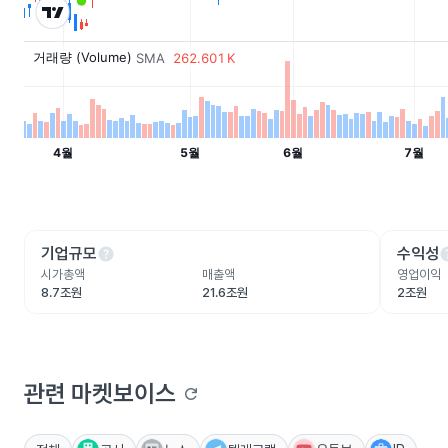
help
he
기업규모
수익성
시가총액
매출액
영업이익
8.7조원
21.6조원
2조원
관련 마켓보이스
refresh