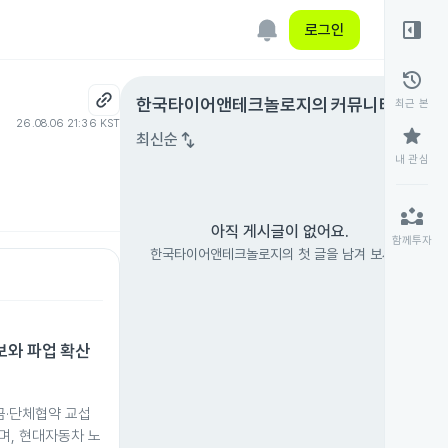
right_panel_open
로그인
history
expand_circle_right
한국타이어앤테크놀로지
의 커뮤니티
최근 본
26.08.06 21:36 KST
star
swap_vert
최신순
내 관심
partner_exchange
아직 게시글이 없어요.
함께투자
한국타이어앤테크놀로지의 첫 글을 남겨 보세요.
보와 파업 확산
금·단체협약 교섭
며, 현대자동차 노