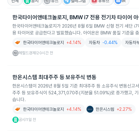
전체
공시
뉴스
텔레그램
유튜브
IR
한국타이어앤테크놀로지, BMW i7 전용 전기차 타이어 
한국타이어앤테크놀로지가 2026년 8월 6일 BMW 신형 전기 세단 i7
용 타이어로 공급한다고 발표했습니다. 아이온은 BMW 품질 기준을 
한국타이어앤테크놀로지
+4.14%
자동차
-0.44%
자동차
헤럴드경제
20시간 전
|
한온시스템 최대주주 등 보유주식 변동
한온시스템이 2026년 8월 5일 기준 최대주주 등 소유주식 변동신고
주주 등 보유주식이 524,371,070주(지분율 51.09%)로 증가했고
습니다.
한국타이어앤테크놀로지
+4.14%
한온시스템
+2.27%
공시
1일 전
|