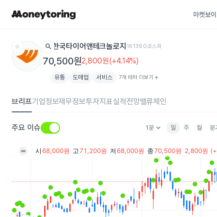
마켓보이
star
search
한국타이어앤테크놀로지
161390
코스피
70,500원
2,800원(+4.14%)
유통
도매업
서비스
7개 테마 더보기
add
브리프
기업정보
재무정보
투자지표
실적전망
밸류체인
keyboard_arrow_down
주요 이슈
1분
일
주
월
분