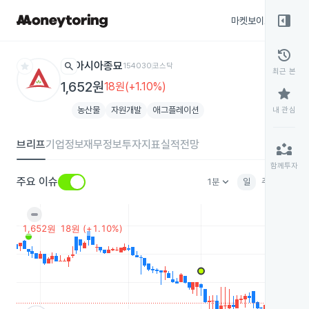
right_panel_open
마켓보이스
종목
history
star
search
아시아종묘
154030
코스닥
최근 본
1,652원
18원(+1.10%)
star
농산물
자원개발
애그플레이션
내 관심
브리프
기업정보
재무정보
투자지표
실적전망
partner_exchange
함께투자
keyboard_arrow_down
주요 이슈
1분
일
주
월
분