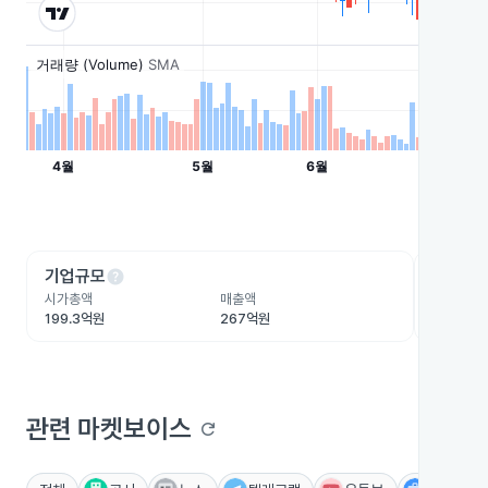
help
he
기업규모
수익성
시가총액
매출액
영업이익
199.3억원
267억원
10.5억원
관련 마켓보이스
refresh