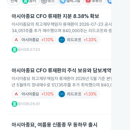
전체
공시
뉴스
텔레그램
유튜브
IR
아시아종묘 CFO 류재환 지분 8.38% 확보
아시아종묘의 최고재무책임자 류재환이 2026-07-23 공시에서 본인 명
34,051주를 추가 매수했으며 840,000주는 리드코프와 증권담보계
아시아종묘
+1.10%
리드코프
+1.33%
공시
26.07.23
|
아시아종묘 CFO 류재환의 주식 보유와 담보계약 보고
아시아종묘 최고재무책임자 류재환이 2026년 5월 기준 본인 명의로 회사 
년 5월까지 장내매수로 51,135주를 추가 취득했으며 840,000주(
아시아종묘
+1.10%
리드코프
+1.33%
공시
26.06.01
|
아시아종묘, 여름용 신품종 무 동하무 출시