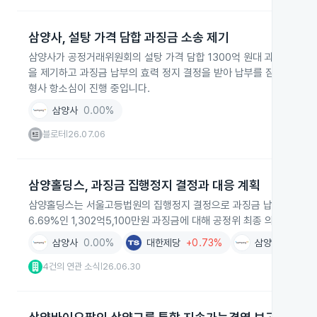
삼양사, 설탕 가격 담합 과징금 소송 제기
삼양사가 공정거래위원회의 설탕 가격 담합 1300억 원대 과징금 처분에
을 제기하고 과징금 납부의 효력 정지 결정을 받아 납부를 잠정 중단
형사 항소심이 진행 중입니다.
삼양사
0.00%
블로터
26.07.06
|
삼양홀딩스, 과징금 집행정지 결정과 대응 계획
삼양홀딩스는 서울고등법원의 집행정지 결정으로 과징금 납부 명령의 집행
6.69%인 1,302억5,100만원 과징금에 대해 공정위 최종 의결서 수
삼양사
0.00%
대한제당
+0.73%
삼양홀딩스
+1
4건의 연관 소식
26.06.30
|