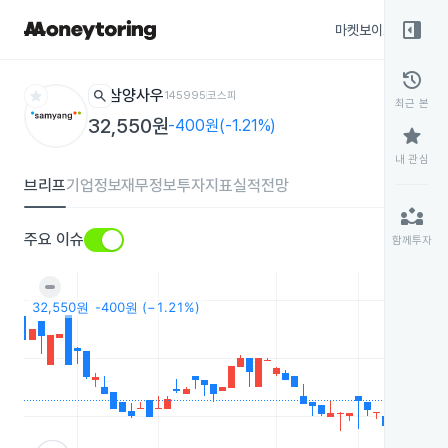
right_panel_open
마켓보이스
종목
history
star
search
삼양사우
145995
코스피
최근 본
32,550원
-400원(-1.21%)
star
내 관심
브리프
기업정보
재무정보
투자지표
실적전망
partner_exchange
주요 이슈
함께투자