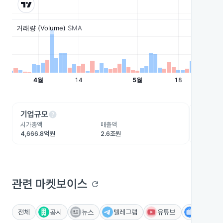
help
he
기업규모
수익성
시가총액
매출액
영업이익
4,666.8억원
2.6조원
1,087억
관련 마켓보이스
refresh
전체
공시
뉴스
텔레그램
유튜브
IR