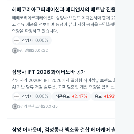
헤베코리아코퍼레이션과 메디앤서의 베트남 진출 확대
헤베코리아코퍼레이션이 삼양사 브랜드 메디앤서와 함께 2026년 베트
고 주요 제품을 선보이며 동남아 뷰티 시장 공략을 본격화했습니다. 
역량을 확장하고 있습니다.
삼양사
0.00%
동아일보
26.07.22
|
삼양사 IFT 2026 화이버노바 공개
삼양사가 2026년 IFT 2026에서 결정형 식이섬유 브랜드 화이버노
AI 기반 당류 저감 솔루션, 고객 맞춤형 개발 역량을 함께 선보였다고 
삼양사
0.00%
식품음료
+2.47%
음료
+1.93%
AI
+
3건의 연관 소식
26.07.15
|
삼양 어바웃미, 검정콩과 엑소좀 결합 헤어케어 출시