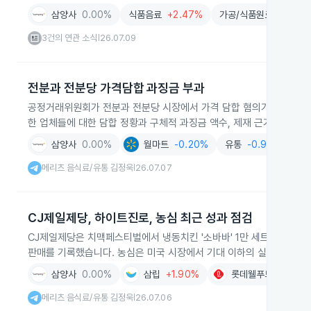
삼양사
0.00%
식품음료
+2.47%
가공/식품원료
+1.00
3건의 연관 소식
26.07.09
|
전분과 전분당 가격담합 과징금 부과
공정거래위원회가 전분과 전분당 시장에서 가격 담합 혐의가 제기된 대상 
한 업체들에 대한 담합 정황과 구체적 과징금 액수, 제재 근거를 공개
삼양사
0.00%
월마트
-0.20%
유통
-0.95%
가
메리츠 음식료/유통 김정욱
26.07.07
|
CJ제일제당, 하이트진로, 농심 최근 성과 점검
CJ제일제당은 치맥페스티벌에서 냉동치킨 '소바바' 1만 세트 완판으로 현
판매를 기록했습니다. 농심은 미국 시장에서 기대 이하의 실적을 겪었지
삼양사
0.00%
삼립
+1.90%
롯데웰푸드
+12.4
메리츠 음식료/유통 김정욱
26.07.06
|