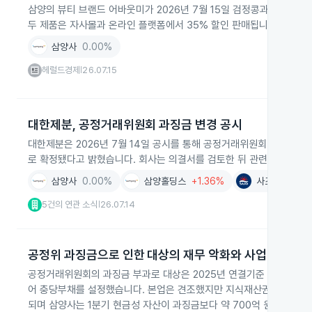
삼양의 뷰티 브랜드 어바웃미가 2026년 7월 15일 검정콩과 엑소좀 
두 제품은 자사몰과 온라인 플랫폼에서 35% 할인 판매됩니다.
삼양사
0.00%
헤럴드경제
26.07.15
|
대한제분, 공정거래위원회 과징금 변경 공시
대한제분은 2026년 7월 14일 공시를 통해 공정거래위원회 과징금 부과액
로 확정됐다고 밝혔습니다. 회사는 의결서를 검토한 뒤 관련 법령에 
삼양사
0.00%
삼양홀딩스
+1.36%
사조동아원
+
5건의 연관 소식
26.07.14
|
공정위 과징금으로 인한 대상의 재무 악화와 사업 영향
공정거래위원회의 과징금 부과로 대상은 2025년 연결기준 당기순손실 
어 충당부채를 설정했습니다. 본업은 견조했지만 지식재산권 라이선스 
되며 삼양사는 1분기 현금성 자산이 과징금보다 약 700억 원 부족해 