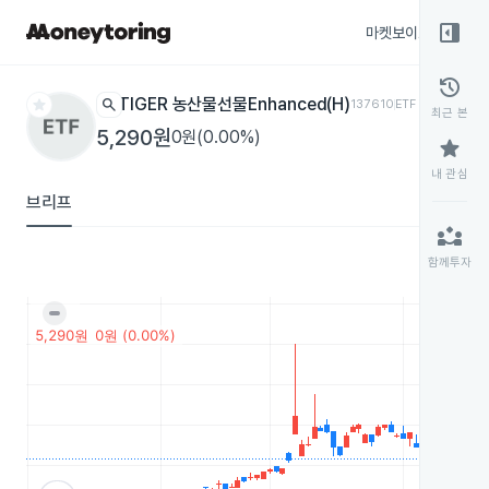
right_panel_open
마켓보이스
종목
history
star
search
TIGER 농산물선물Enhanced(H)
137610
ETF
최근 본
5,290원
0원(0.00%)
star
내 관심
브리프
partner_exchange
함께투자