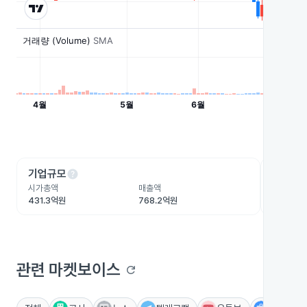
help
he
기업규모
수익성
시가총액
매출액
영업이익
431.3억원
768.2억원
18.4억원
관련 마켓보이스
refresh