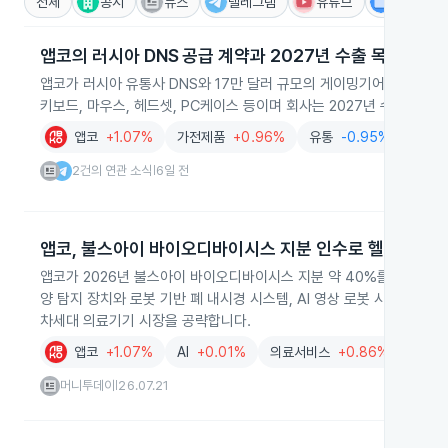
전체
공시
뉴스
텔레그램
유튜브
IR
앱코의 러시아 DNS 공급 계약과 2027년 수출 목표
앱코가 러시아 유통사 DNS와 17만 달러 규모의 게이밍기어 공급 계
키보드, 마우스, 헤드셋, PC케이스 등이며 회사는 2027년 수출 목표
앱코
+1.07%
가전제품
+0.96%
유통
-0.95%
전자
2건의 연관 소식
6일 전
|
앱코, 불스아이 바이오디바이시스 지분 인수로 헬스케어 
앱코가 2026년 불스아이 바이오디바이시스 지분 약 40%를 인수하며
양 탐지 장치와 로봇 기반 폐 내시경 시스템, AI 영상 로봇 시스템 등
차세대 의료기기 시장을 공략합니다.
앱코
+1.07%
AI
+0.01%
의료서비스
+0.86%
머니투데이
26.07.21
|