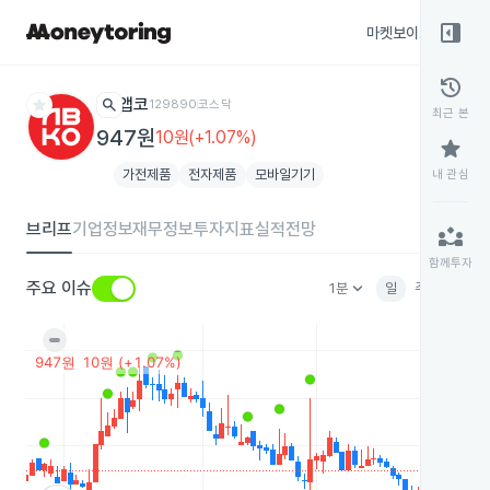
right_panel_open
마켓보이스
종목
history
star
search
앱코
129890
코스닥
최근 본
947원
10원(+1.07%)
star
가전제품
전자제품
모바일기기
내 관심
브리프
기업정보
재무정보
투자지표
실적전망
partner_exchange
함께투자
keyboard_arrow_down
주요 이슈
1분
일
주
월
분