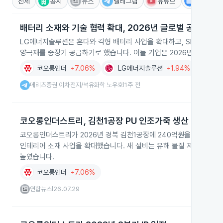
전체
공시
뉴스
텔레그램
유튜브
IR
배터리 소재와 기술 협력 확대, 2026년 글로벌 공략
LG에너지솔루션은 혼다와 각형 배터리 사업을 확대하고, SK온은 미
양극재를 중장기 공급하기로 했습니다. 이들 기업은 2026년 글로벌 
코오롱인더
+7.06%
LG에너지솔루션
+1.94%
S-O
메리츠증권 이차전지/석유화학 노우호
1주 전
|
코오롱인더스트리, 김천1공장 PU 인조가죽 생산 라인 신
코오롱인더스트리가 2026년 경북 김천1공장에 240억원을 투자해 약 
인테리어 소재 사업을 확대했습니다. 새 설비는 유해 물질 저감 기술과
높였습니다.
코오롱인더
+7.06%
연합뉴스
26.07.29
|