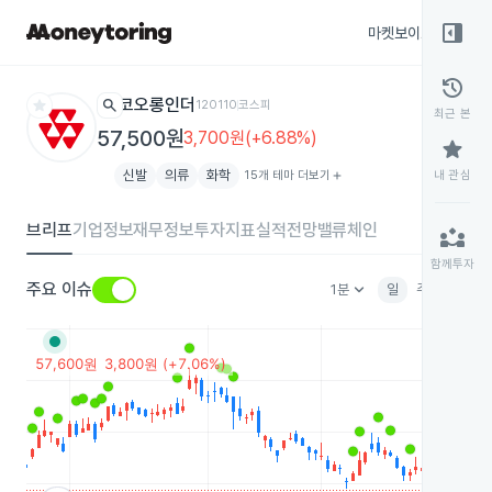
right_panel_open
마켓보이스
종목
history
star
search
코오롱인더
120110
코스피
최근 본
57,500원
3,700원(+6.88%)
star
신발
의류
화학
15개 테마 더보기
add
내 관심
브리프
기업정보
재무정보
투자지표
실적전망
밸류체인
partner_exchange
함께투자
keyboard_arrow_down
주요 이슈
1분
일
주
월
분