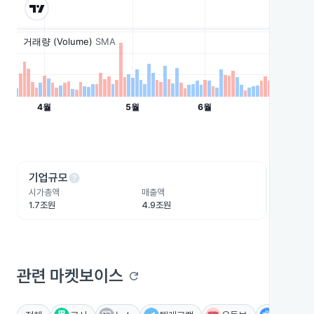
help
he
기업규모
수익성
시가총액
매출액
영업이익
1.7조원
4.9조원
1,438.
관련 마켓보이스
refresh