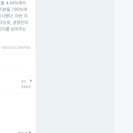
을 4.44%에서
지분을 7.80%에
공시했다. 이번 자
 규모로, 경영진의
 의지를 보여주는
powered by TradingView
help
매매동향
chevron_right
PSR
외국인
기관
개
1.19배
-339주
0주
33