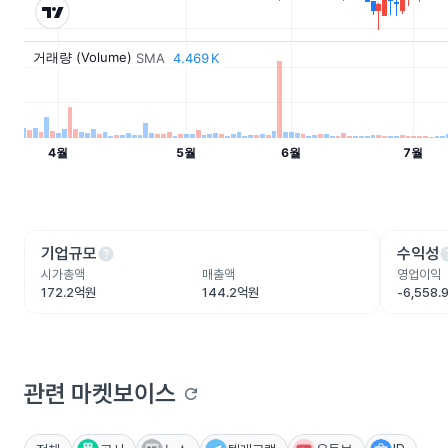
help
he
기업규모
수익성
시가총액
매출액
영업이익
172.2억원
144.2억원
-6,558
관련 마켓보이스
refresh