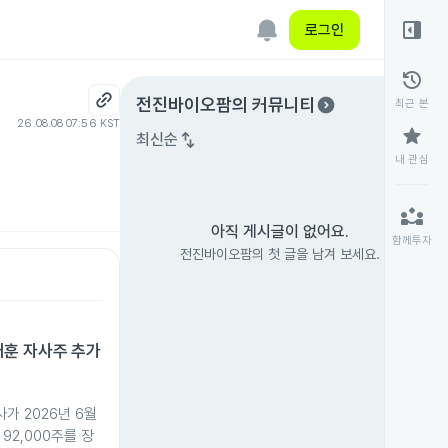
right_panel_open
로그인
history
expand_circle_right
전진바이오팜
의 커뮤니티
최근 본
26.08.08 07:56 KST
star
swap_vert
최신순
내 관심
partner_exchange
아직 게시글이 없어요.
함께투자
전진바이오팜의 첫 글을 남겨 보세요.
훈 자사주 추가
가 2026년 6월
92,000주를 장