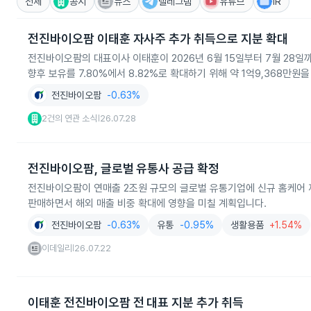
전체
공시
뉴스
텔레그램
유튜브
IR
전진바이오팜 이태훈 자사주 추가 취득으로 지분 확대
전진바이오팜의 대표이사 이태훈이 2026년 6월 15일부터 7월 28일까
향후 보유를 7.80%에서 8.82%로 확대하기 위해 약 1억9,368만
전진바이오팜
-0.63%
2건의 연관 소식
26.07.28
|
전진바이오팜, 글로벌 유통사 공급 확정
전진바이오팜이 연매출 2조원 규모의 글로벌 유통기업에 신규 홈케어 
판매하면서 해외 매출 비중 확대에 영향을 미칠 계획입니다.
전진바이오팜
-0.63%
유통
-0.95%
생활용품
+1.54%
이데일리
26.07.22
|
이태훈 전진바이오팜 전 대표 지분 추가 취득