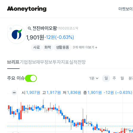
마켓보이
star
search
전진바이오팜
110020
코스닥
1,901원
-12원(-0.63%)
사료
화학
생활용품
3개 테마 더보기
add
브리프
기업정보
재무정보
투자지표
실적전망
keyboard_arrow_down
주요 이슈
1분
일
주
월
분