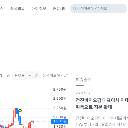
search
스
종목 발굴
마켓 정보
커뮤니티
검색어를 입력하세요
기
년
캔들
라인
상세 차트 열기
이슈
출처
26.07.28
전진바이오팜 대표이사 이태
취득으로 지분 확대
전진바이오팜의 이태훈 대표이사
15일부터 7월 28일까지 자사주 